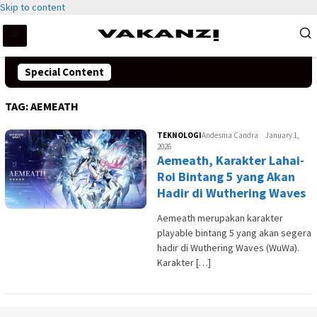
Skip to content
Special Content
TAG:
AEMEATH
TEKNOLOGI
Andesma Candra
January 1,
2026
Aemeath, Karakter Lahai-
Roi Bintang 5 yang Akan
Hadir di Wuthering Waves
Aemeath merupakan karakter
playable bintang 5 yang akan segera
hadir di Wuthering Waves (WuWa).
Karakter […]