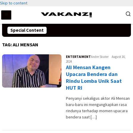
Skip to content
Special Content
TAG:
ALI MENSAN
ENTERTAIMENT
Andre Skuter
August 16,
2024
Ali Mensan Kangen
Upacara Bendera dan
Rindu Lomba Unik Saat
HUT RI
Penyanyi sekaligus aktor Ali Mensan
baru-baru ini mengungkapkan rasa
rindunya terhadap momen upacara
bendera saat […]