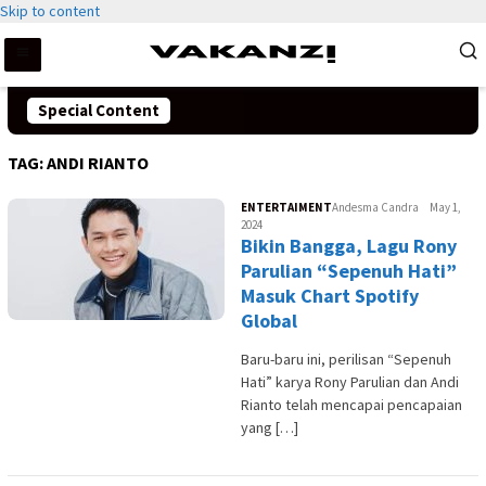
Skip to content
Special Content
TAG:
ANDI RIANTO
ENTERTAIMENT
Andesma Candra
May 1,
2024
Bikin Bangga, Lagu Rony
Parulian “Sepenuh Hati”
Masuk Chart Spotify
Global
Baru-baru ini, perilisan “Sepenuh
Hati” karya Rony Parulian dan Andi
Rianto telah mencapai pencapaian
yang […]