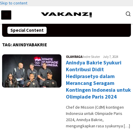
Skip to content
Special Content
TAG:
ANINDYABAKRIE
OLAHRAGA
Andre Skuter
July 7, 2024
Anindya Bakrie Syukuri
Kontribusi Didit
Hediprasetyo dalam
Merancang Seragam
Kontingen Indonesia untuk
Olimpiade Paris 2024
Chef de Mission (CdM) kontingen
Indonesia untuk Olimpiade Paris
2024, Anindya Bakrie,
mengungkapkan rasa syukurnya […]