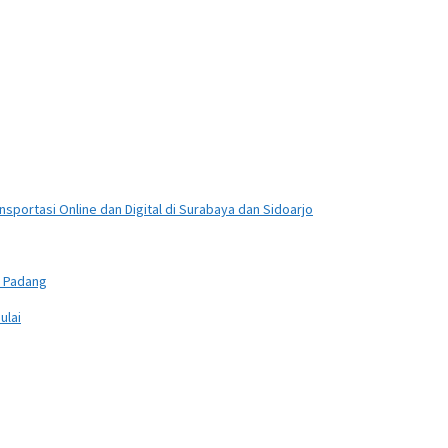
sportasi Online dan Digital di Surabaya dan Sidoarjo
n Padang
ulai