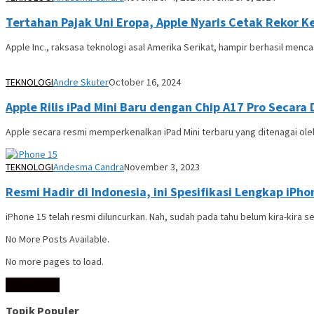
Tertahan Pajak Uni Eropa, Apple Nyaris Cetak Rekor K
Apple Inc., raksasa teknologi asal Amerika Serikat, hampir berhasil men
TEKNOLOGI
Andre Skuter
October 16, 2024
Apple Rilis iPad Mini Baru dengan Chip A17 Pro Secara
Apple secara resmi memperkenalkan iPad Mini terbaru yang ditenagai ol
TEKNOLOGI
Andesma Candra
November 3, 2023
Resmi Hadir di Indonesia, ini Spesifikasi Lengkap iPho
iPhone 15 telah resmi diluncurkan. Nah, sudah pada tahu belum kira-kira se
No More Posts Available.
No more pages to load.
View More
Topik Populer