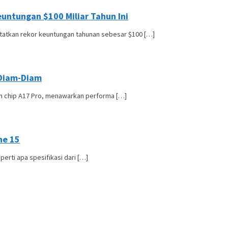
euntungan $100 Miliar Tahun Ini
catatkan rekor keuntungan tahunan sebesar $100 […]
 Diam-Diam
eh chip A17 Pro, menawarkan performa […]
ne 15
perti apa spesifikasi dari […]