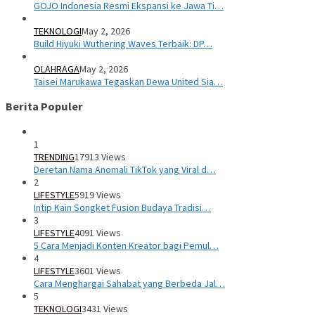
GOJO Indonesia Resmi Ekspansi ke Jawa Ti…
TEKNOLOGI
May 2, 2026
Build Hiyuki Wuthering Waves Terbaik: DP…
OLAHRAGA
May 2, 2026
Taisei Marukawa Tegaskan Dewa United Sia…
Berita Populer
1
TRENDING
17913 Views
Deretan Nama Anomali TikTok yang Viral d…
2
LIFESTYLE
5919 Views
Intip Kain Songket Fusion Budaya Tradisi…
3
LIFESTYLE
4091 Views
5 Cara Menjadi Konten Kreator bagi Pemul…
4
LIFESTYLE
3601 Views
Cara Menghargai Sahabat yang Berbeda Jal…
5
TEKNOLOGI
3431 Views