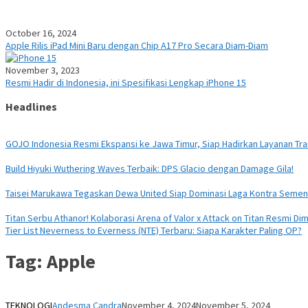
October 16, 2024
Apple Rilis iPad Mini Baru dengan Chip A17 Pro Secara Diam-Diam
November 3, 2023
Resmi Hadir di Indonesia, ini Spesifikasi Lengkap iPhone 15
Headlines
GOJO Indonesia Resmi Ekspansi ke Jawa Timur, Siap Hadirkan Layanan Tran
Build Hiyuki Wuthering Waves Terbaik: DPS Glacio dengan Damage Gila!
Taisei Marukawa Tegaskan Dewa United Siap Dominasi Laga Kontra Seme
Titan Serbu Athanor! Kolaborasi Arena of Valor x Attack on Titan Resmi Dim
Tier List Neverness to Everness (NTE) Terbaru: Siapa Karakter Paling OP?
Tag:
Apple
TEKNOLOGI
Andesma Candra
November 4, 2024
November 5, 2024