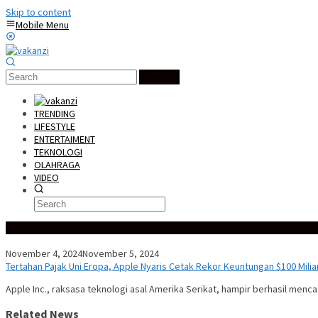
Skip to content
Mobile Menu
Search
TRENDING
LIFESTYLE
ENTERTAIMENT
TEKNOLOGI
OLAHRAGA
VIDEO
Special Content
November 4, 2024
November 5, 2024
Tertahan Pajak Uni Eropa, Apple Nyaris Cetak Rekor Keuntungan $100 Miliar
Apple Inc., raksasa teknologi asal Amerika Serikat, hampir berhasil men
Related News