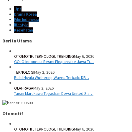
Tips
Drama Korea
Film Indonesia
lifestyle
Kesehatan
Berita Utama
OTOMOTIF
,
TEKNOLOGI
,
TRENDING
May 6, 2026
GOJO Indonesia Resmi Ekspansi ke Jawa Ti…
TEKNOLOGI
May 2, 2026
Build Hiyuki Wuthering Waves Terbaik: DP…
OLAHRAGA
May 2, 2026
Taisei Marukawa Tegaskan Dewa United Sia…
Otomotif
OTOMOTIF
,
TEKNOLOGI
,
TRENDING
May 6, 2026