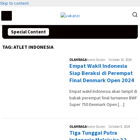
Skip to content
Special Content
TAG:
ATLET INDONESIA
OLAHRAGA
Andre Skuter
October 18, 2024
Empat Wakil Indonesia
Siap Beraksi di Perempat
Final Denmark Open 2024
Empat wakil Indonesia akan tampil di
babak perempat final turnamen BWF
Super 750 Denmark Open […]
OLAHRAGA
Andre Skuter
October 8, 2024
Tiga Tunggal Putra
Indonesia Melaju ke 32