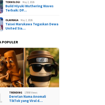
TEKNOLOGI
May 2, 2026
Build Hiyuki Wuthering Waves
Terbaik: DP…
OLAHRAGA
May 2, 2026
Taisei Marukawa Tegaskan Dewa
United Sia…
A POPULER
1
TRENDING
17890 Views
Deretan Nama Anomali
TikTok yang Viral d…