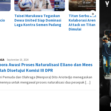
»
ei Marukawa Tegaskan
Titan Serbu Athanor!
 United Siap Dominasi
Kolaborasi Arena of Valor x
 Kontra Semen Padang
Attack on Titan Resmi
Dimulai
AGA
Andre
September 18, 2024
ora Awasi Proses Naturalisasi Eliano dan Mees
Skuter
lah Disetujui Komisi III DPR
ri Pemuda dan Olahraga (Menpora) Dito Ariotedjo menegaskan
mennya untuk mengawal proses naturalisasi dua pesepak […]