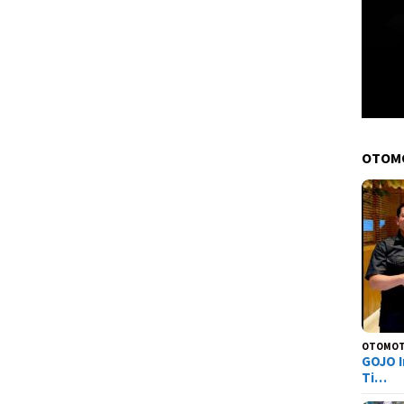
OTOM
OTOMOT
GOJO I
Ti…