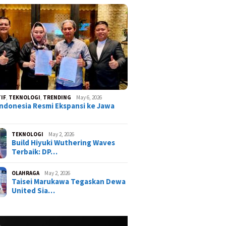
IF
,
TEKNOLOGI
,
TRENDING
May 6, 2026
ndonesia Resmi Ekspansi ke Jawa
TEKNOLOGI
May 2, 2026
Build Hiyuki Wuthering Waves
Terbaik: DP…
OLAHRAGA
May 2, 2026
Taisei Marukawa Tegaskan Dewa
United Sia…
ist Neverness to
ss (NTE) Terbaru:
Karakter Paling OP?