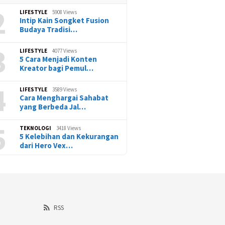
2
LIFESTYLE
5908 Views
Intip Kain Songket Fusion
Budaya Tradisi…
3
LIFESTYLE
4077 Views
5 Cara Menjadi Konten
Kreator bagi Pemul…
4
LIFESTYLE
3589 Views
Cara Menghargai Sahabat
yang Berbeda Jal…
5
TEKNOLOGI
3418 Views
5 Kelebihan dan Kekurangan
dari Hero Vex…
RSS