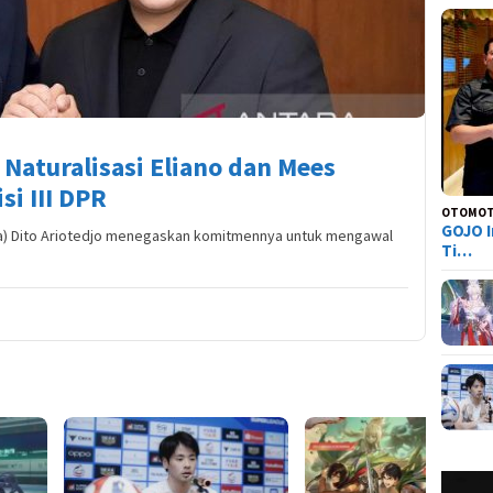
Naturalisasi Eliano dan Mees
si III DPR
OTOMOT
GOJO I
a) Dito Ariotedjo menegaskan komitmennya untuk mengawal
Ti…
Tier L
Everne
Siapa 