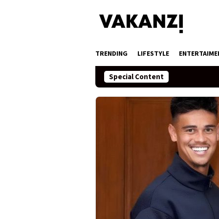
Skip
to
content
TRENDING
LIFESTYLE
ENTERTAIME
Special Content