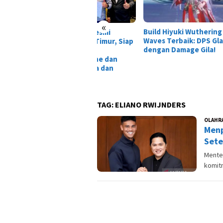
«
Build Hiyuki Wuthering
Tais
O Indonesia Resmi
Waves Terbaik: DPS Glacio
Dewa
pansi ke Jawa Timur, Siap
dengan Damage Gila!
Laga
irkan Layanan
nsportasi Online dan
ital di Surabaya dan
oarjo
TAG:
ELIANO RWIJNDERS
OLAHR
Menp
Sete
Mente
komit