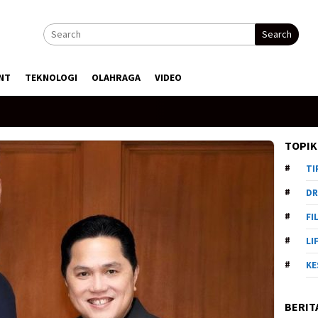
Search
NT
TEKNOLOGI
OLAHRAGA
VIDEO
TOPIK
TI
DR
FI
LI
KE
BERIT