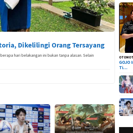
ria, Dikelilingi Orang Tersayang
erapa hari belakangan ini bukan tanpa alasan. Selain
OTOMOT
GOJO I
Ti…
Tier L
Everne
Siapa 