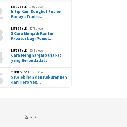
2
LIFESTYLE
5907 Views
Intip Kain Songket Fusion
Budaya Tradisi…
3
LIFESTYLE
4076 Views
5 Cara Menjadi Konten
Kreator bagi Pemul…
4
LIFESTYLE
3589 Views
Cara Menghargai Sahabat
yang Berbeda Jal…
5
TEKNOLOGI
3417 Views
5 Kelebihan dan Kekurangan
dari Hero Vex…
RSS