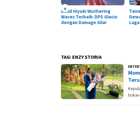
«
Build Hiyuki Wuthering
Tais
O Indonesia Resmi
Waves Terbaik: DPS Glacio
Dewa
pansi ke Jawa Timur, Siap
dengan Damage Gila!
Laga
irkan Layanan
nsportasi Online dan
ital di Surabaya dan
oarjo
TAG:
ENZY STORIA
ENTER
Mome
Ters
Kepula
bukan 