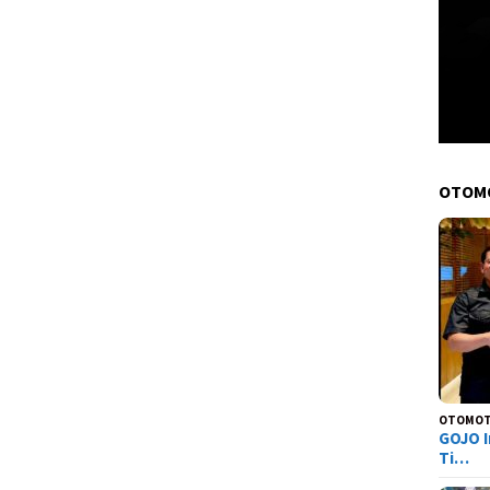
OTOM
OTOMOT
GOJO I
Ti…