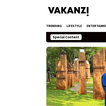
Skip
to
content
TRENDING
LIFESTYLE
ENTERTAIME
Special Content