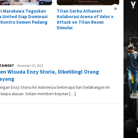
»
ei Marukawa Tegaskan
Titan Serbu Athanor!
 United Siap Dominasi
Kolaborasi Arena of Valor x
 Kontra Semen Padang
Attack on Titan Resmi
Dimulai
TAIMENT
Andesma
November 19, 2023
n Wisuda Enzy Storia, Dikelilingi Orang
Candra
ayang
ngan Enzy Storia ke Indonesia beberapa hari belakangan ini
tanpa alasan. Selain memberi kejutan […]