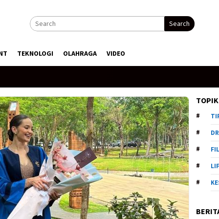
Search
NT
TEKNOLOGI
OLAHRAGA
VIDEO
TOPIK
TI
DR
FI
LI
KE
BERIT