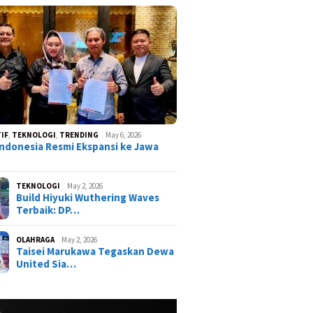
IF
,
TEKNOLOGI
,
TRENDING
May 6, 2026
ndonesia Resmi Ekspansi ke Jawa
TEKNOLOGI
May 2, 2026
Build Hiyuki Wuthering Waves
Terbaik: DP…
OLAHRAGA
May 2, 2026
Taisei Marukawa Tegaskan Dewa
ist Neverness to
United Sia…
ss (NTE) Terbaru:
Karakter Paling OP?