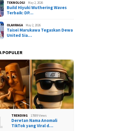
TEKNOLOGI
May 2, 2026
Build Hiyuki Wuthering Waves
Terbaik: DP…
OLAHRAGA
May 2, 2026
Taisei Marukawa Tegaskan Dewa
United Sia…
A POPULER
1
TRENDING
17889 Views
Deretan Nama Anomali
TikTok yang Viral d…