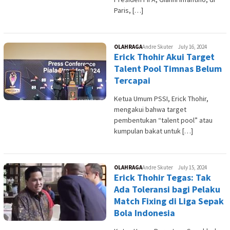
Paris, […]
OLAHRAGA
Andre Skuter
July 16, 2024
Erick Thohir Akui Target
Talent Pool Timnas Belum
Tercapai
Ketua Umum PSSI, Erick Thohir,
mengakui bahwa target
pembentukan “talent pool” atau
kumpulan bakat untuk […]
OLAHRAGA
Andre Skuter
July 15, 2024
Erick Thohir Tegas: Tak
Ada Toleransi bagi Pelaku
Match Fixing di Liga Sepak
Bola Indonesia