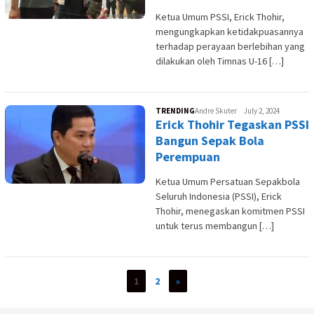
Ketua Umum PSSI, Erick Thohir,
mengungkapkan ketidakpuasannya
terhadap perayaan berlebihan yang
dilakukan oleh Timnas U-16 […]
TRENDING
Andre Skuter
July 2, 2024
Erick Thohir Tegaskan PSSI
Bangun Sepak Bola
Perempuan
Ketua Umum Persatuan Sepakbola
Seluruh Indonesia (PSSI), Erick
Thohir, menegaskan komitmen PSSI
untuk terus membangun […]
1
2
»