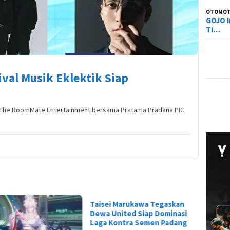
OTOMOT
GOJO I
Ti…
ival Musik Eklektik Siap
 The RoomMate Entertainment bersama Pratama Pradana PIC
ei Marukawa Tegaskan
Titan Serbu Athanor!
Tier L
 United Siap Dominasi
Kolaborasi Arena of Valor x
Everne
 Kontra Semen Padang
Attack on Titan Resmi
Siapa 