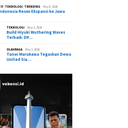
IF
,
TEKNOLOGI
,
TRENDING
May 6, 2026
ndonesia Resmi Ekspansi ke Jawa
TEKNOLOGI
May 2, 2026
Build Hiyuki Wuthering Waves
Terbaik: DP…
OLAHRAGA
May 2, 2026
Taisei Marukawa Tegaskan Dewa
United Sia…
ist Neverness to
GOJO Indonesia Resmi
ss (NTE) Terbaru:
Ekspansi ke Jawa Timur, Siap
Karakter Paling OP?
Hadirkan Layanan