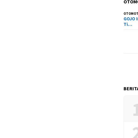
OTOM
OTOMOT
GOJO I
Ti…
BERIT