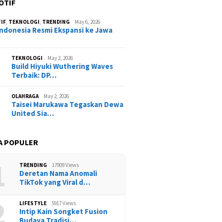
OTIF
IF
,
TEKNOLOGI
,
TRENDING
May 6, 2026
ndonesia Resmi Ekspansi ke Jawa
TEKNOLOGI
May 2, 2026
Build Hiyuki Wuthering Waves
Terbaik: DP…
OLAHRAGA
May 2, 2026
Taisei Marukawa Tegaskan Dewa
United Sia…
A POPULER
1
TRENDING
17909 Views
Deretan Nama Anomali
TikTok yang Viral d…
2
LIFESTYLE
5917 Views
Intip Kain Songket Fusion
Budaya Tradisi…