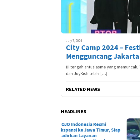
July 7, 2024
City Camp 2024 – Fest
Mengguncang Jakarta
Di tengah antusiasme yang memuncak,
dan JoyKish telah […]
RELATED NEWS
HEADLINES
O Indonesia Resmi
Tais
pansi ke Jawa Timur, Siap
Dewa
irkan Layanan
Laga