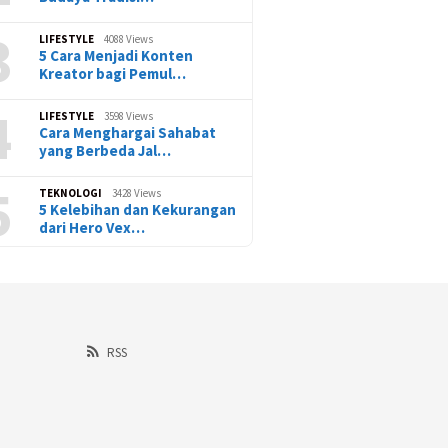
3
LIFESTYLE
4088 Views
5 Cara Menjadi Konten
Kreator bagi Pemul…
4
LIFESTYLE
3598 Views
Cara Menghargai Sahabat
yang Berbeda Jal…
5
TEKNOLOGI
3428 Views
5 Kelebihan dan Kekurangan
dari Hero Vex…
RSS