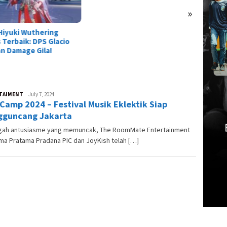
Dimulai
»
TAIMENT
Andre
July 7, 2024
 Camp 2024 – Festival Musik Eklektik Siap
Skuter
guncang Jakarta
ngah antusiasme yang memuncak, The RoomMate Entertainment
ma Pratama Pradana PIC dan JoyKish telah […]