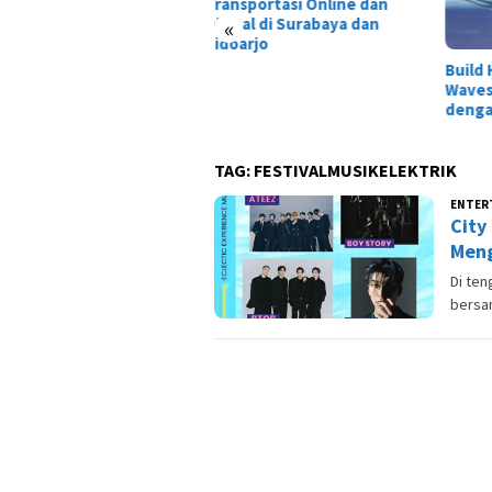
nsportasi Online dan
«
ital di Surabaya dan
oarjo
Build Hiyuki Wuthering
Waves Terbaik: DPS Glacio
dengan Damage Gila!
TAG:
FESTIVALMUSIKELEKTRIK
ENTER
City
Meng
Di te
bersa