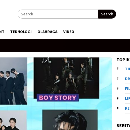
Search
NT
TEKNOLOGI
OLAHRAGA
VIDEO
TOPIK
TI
DR
FI
LI
KE
BERIT