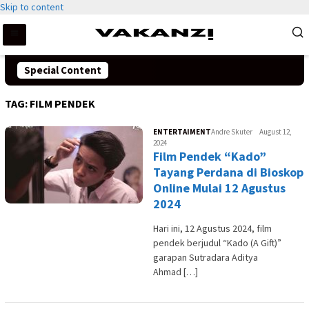
Skip to content
Special Content
TAG:
FILM PENDEK
ENTERTAIMENT
Andre Skuter
August 12,
2024
Film Pendek “Kado”
Tayang Perdana di Bioskop
Online Mulai 12 Agustus
2024
Hari ini, 12 Agustus 2024, film
pendek berjudul “Kado (A Gift)”
garapan Sutradara Aditya
Ahmad […]