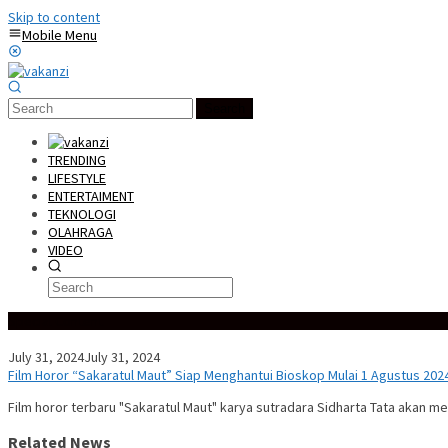
Skip to content
Mobile Menu
Search
TRENDING
LIFESTYLE
ENTERTAIMENT
TEKNOLOGI
OLAHRAGA
VIDEO
Special Content
July 31, 2024
July 31, 2024
Film Horor “Sakaratul Maut” Siap Menghantui Bioskop Mulai 1 Agustus 202
Film horor terbaru "Sakaratul Maut" karya sutradara Sidharta Tata akan m
Related News