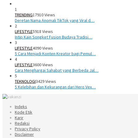
1
TRENDING
17910 Views
Deretan Nama Anomali TikTok yang Viral d…
2
LIFESTYLE
5918 Views
Intip Kain Songket Fusion Budaya Tradisi…
3
LIFESTYLE
4090 Views
5 Cara Menjadi Konten Kreator bagi Pemul…
4
LIFESTYLE
3600 Views
Cara Menghargai Sahabat yang Berbeda Jal…
5
TEKNOLOGI
3429 Views
5 Kelebihan dan Kekurangan dari Hero Vex…
Indeks
Kode Etik
Karir
Redaksi
Privacy Policy
Disclaimer