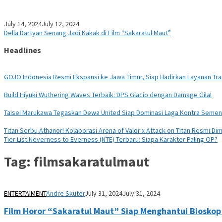
July 14, 2024
July 12, 2024
Della Dartyan Senang Jadi Kakak di Film “Sakaratul Maut”
Headlines
GOJO Indonesia Resmi Ekspansi ke Jawa Timur, Siap Hadirkan Layanan Tran
Build Hiyuki Wuthering Waves Terbaik: DPS Glacio dengan Damage Gila!
Taisei Marukawa Tegaskan Dewa United Siap Dominasi Laga Kontra Seme
Titan Serbu Athanor! Kolaborasi Arena of Valor x Attack on Titan Resmi Dim
Tier List Neverness to Everness (NTE) Terbaru: Siapa Karakter Paling OP?
Tag:
filmsakaratulmaut
ENTERTAIMENT
Andre Skuter
July 31, 2024
July 31, 2024
Film Horor “Sakaratul Maut” Siap Menghantui Bioskop