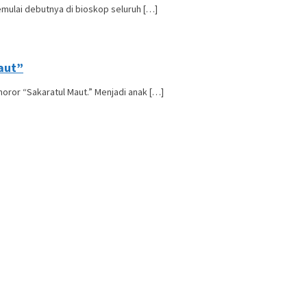
emulai debutnya di bioskop seluruh […]
Maut”
oror “Sakaratul Maut.” Menjadi anak […]