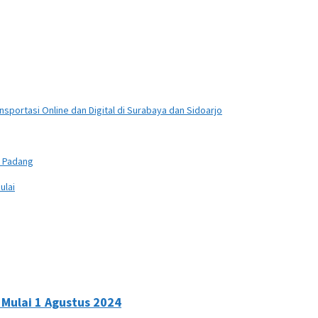
sportasi Online dan Digital di Surabaya dan Sidoarjo
n Padang
ulai
 Mulai 1 Agustus 2024