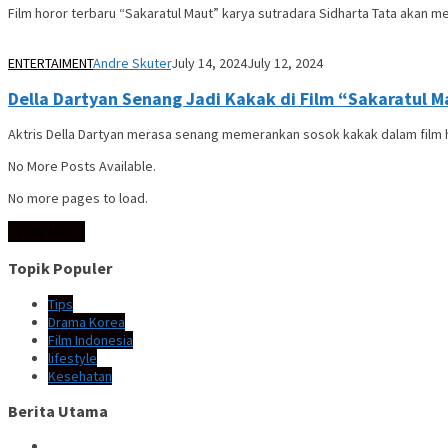
Film horor terbaru “Sakaratul Maut” karya sutradara Sidharta Tata akan m
ENTERTAIMENT
Andre Skuter
July 14, 2024
July 12, 2024
Della Dartyan Senang Jadi Kakak di Film “Sakaratul 
Aktris Della Dartyan merasa senang memerankan sosok kakak dalam film h
No More Posts Available.
No more pages to load.
View More
Topik Populer
Tips
Drama Korea
Film Indonesia
lifestyle
Kesehatan
Berita Utama