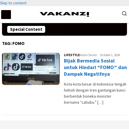
Skip to content
Special Content
TAG:
FOMO
LIFESTYLE
Andre Skuter
October 1, 2024
Bijak Bermedia Sosial
untuk Hindari “FOMO” dan
Dampak Negatifnya
Kota-kota besar di Indonesia tengah
heboh dengan tren gantungan kunci
berbentuk boneka monster
bernama “Labubu.” […]