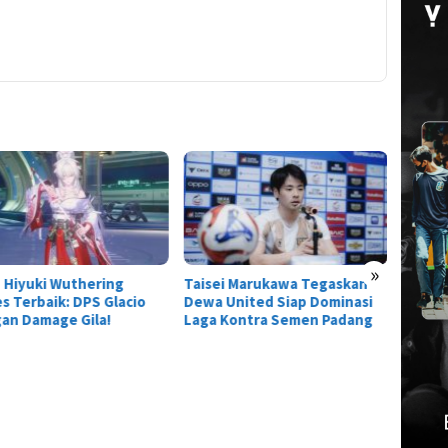
Tier L
Everne
Siapa 
»
ei Marukawa Tegaskan
Titan Serbu Athanor!
 United Siap Dominasi
Kolaborasi Arena of Valor x
 Kontra Semen Padang
Attack on Titan Resmi
Dimulai