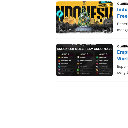
OLAHR
Indo
Free
Pener
mengu
OLAHR
Empa
Worl
Esport
sengit