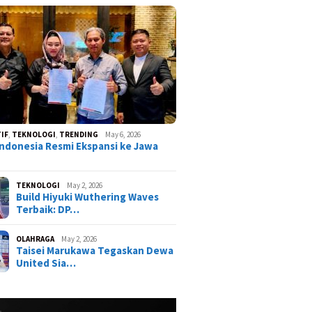
IF
,
TEKNOLOGI
,
TRENDING
May 6, 2026
ndonesia Resmi Ekspansi ke Jawa
TEKNOLOGI
May 2, 2026
Build Hiyuki Wuthering Waves
Terbaik: DP…
OLAHRAGA
May 2, 2026
Taisei Marukawa Tegaskan Dewa
United Sia…