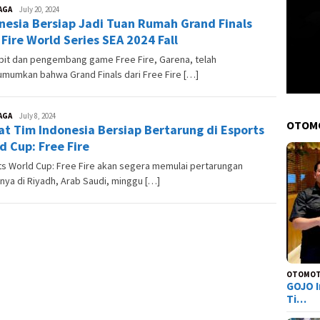
AGA
Andre
July 20, 2024
nesia Bersiap Jadi Tuan Rumah Grand Finals
Skuter
 Fire World Series SEA 2024 Fall
bit dan pengembang game Free Fire, Garena, telah
mumkan bahwa Grand Finals dari Free Fire […]
AGA
Andre
July 8, 2024
OTOM
t Tim Indonesia Bersiap Bertarung di Esports
Skuter
d Cup: Free Fire
s World Cup: Free Fire akan segera memulai pertarungan
nya di Riyadh, Arab Saudi, minggu […]
OTOMOT
GOJO I
Ti…