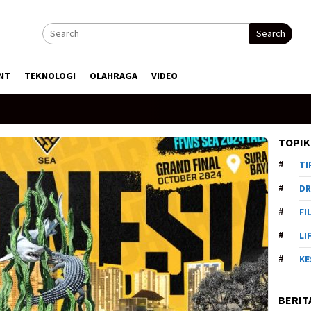
Search
NT
TEKNOLOGI
OLAHRAGA
VIDEO
TOPIK
TI
DR
FI
LI
KE
BERIT