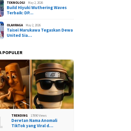
TEKNOLOGI
May 2, 2026
Build Hiyuki Wuthering Waves
Terbaik: DP…
OLAHRAGA
May 2, 2026
Taisei Marukawa Tegaskan Dewa
United Sia…
A POPULER
1
TRENDING
17890 Views
Deretan Nama Anomali
TikTok yang Viral d…