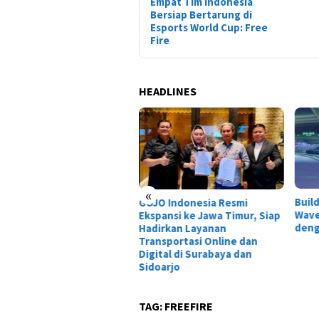
Empat Tim Indonesia
Bersiap Bertarung di
Esports World Cup: Free
Fire
HEADLINES
«
Build Hiyuki Wuthering
Tais
O Indonesia Resmi
Waves Terbaik: DPS Glacio
Dewa
pansi ke Jawa Timur, Siap
dengan Damage Gila!
Laga
irkan Layanan
nsportasi Online dan
ital di Surabaya dan
oarjo
TAG:
FREEFIRE