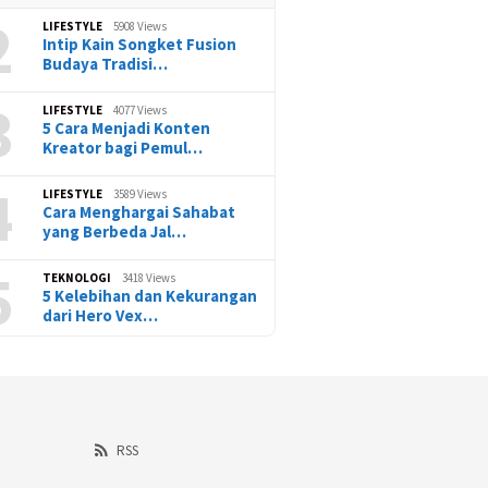
2
LIFESTYLE
5908 Views
Intip Kain Songket Fusion
Budaya Tradisi…
3
LIFESTYLE
4077 Views
5 Cara Menjadi Konten
Kreator bagi Pemul…
4
LIFESTYLE
3589 Views
Cara Menghargai Sahabat
yang Berbeda Jal…
5
TEKNOLOGI
3418 Views
5 Kelebihan dan Kekurangan
dari Hero Vex…
RSS