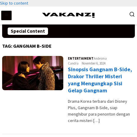
Skip to content
Special Content
TAG:
GANGNAM B-SIDE
ENTERTAIMENT
Andesma
Candra
November 6, 2024
Sinopsis Gangnam B-Side,
Drakor Thriller Misteri
yang Mengungkap Sisi
Gelap Gangnam
Drama Korea terbaru dari Disney
Plus, Gangnam B-Side, siap
menghibur para penonton dengan
cerita misteri […]