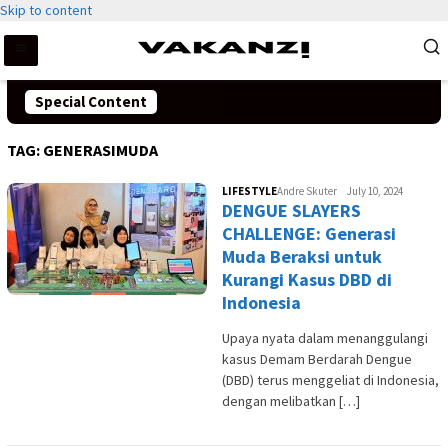
Skip to content
Special Content
TAG:
GENERASIMUDA
LIFESTYLE
Andre Skuter
July 10, 2024
DENGUE SLAYERS
CHALLENGE: Generasi
Muda Beraksi untuk
Kurangi Kasus DBD di
Indonesia
Upaya nyata dalam menanggulangi
kasus Demam Berdarah Dengue
(DBD) terus menggeliat di Indonesia,
dengan melibatkan […]