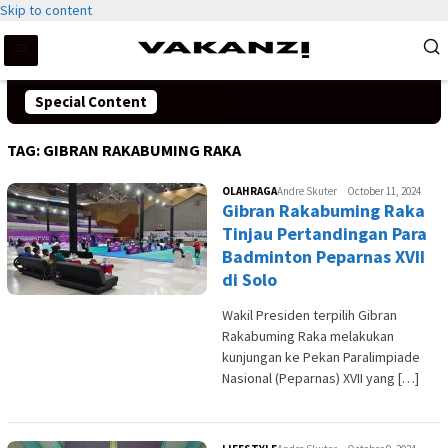
Skip to content
Special Content
TAG:
GIBRAN RAKABUMING RAKA
OLAHRAGA
Andre Skuter
October 11, 2024
Gibran Rakabuming Raka
Tinjau Pertandingan Para
Badminton Peparnas XVII
di Solo
Wakil Presiden terpilih Gibran
Rakabuming Raka melakukan
kunjungan ke Pekan Paralimpiade
Nasional (Peparnas) XVII yang […]