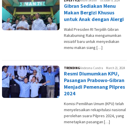
LIFESTYLE
Andre Skuter
October 9, 2024
Gibran Sediakan Menu
Makan Bergizi Khusus
untuk Anak dengan Alergi
Wakil Presiden RI Terpilih Gibran
Rakabuming Raka mengumumkan
inisiatif baru untuk menyediakan
menu makan siang […]
TRENDING
Andesma Candra
March 21, 2024
Resmi Diumumkan KPU,
Pasangan Prabowo-Gibran
Menjadi Pemenang Pilpres
2024
Komisi Pemilihan Umum (KPU) telah
menyelesaikan rekapitulasi nasional
perolehan suara Pilpres 2024, yang
menetapkan pasangan […]