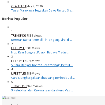
OLAHRAGA
May 2, 2026
Taisei Marukawa Tegaskan Dewa United Sia…
Berita Populer
1
TRENDING
17889 Views
Deretan Nama Anomali TikTok yang Viral d…
2
LIFESTYLE
5908 Views
Intip Kain Songket Fusion Budaya Tradisi…
3
LIFESTYLE
4076 Views
5 Cara Menjadi Konten Kreator bagi Pemul…
4
LIFESTYLE
3589 Views
Cara Menghargai Sahabat yang Berbeda Jal…
5
TEKNOLOGI
3417 Views
5 Kelebihan dan Kekurangan dari Hero Vex…