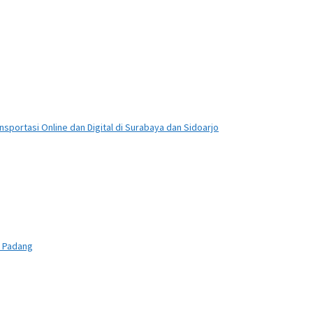
sportasi Online dan Digital di Surabaya dan Sidoarjo
n Padang