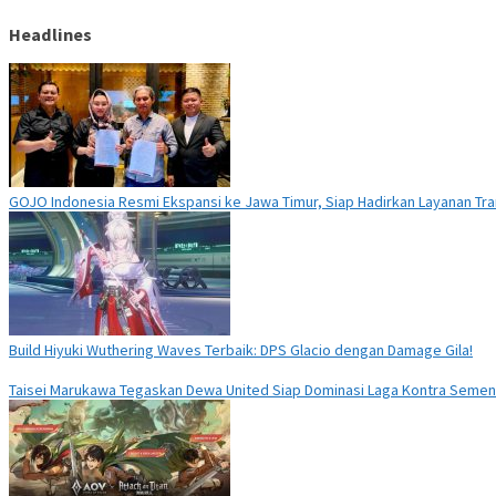
Headlines
GOJO Indonesia Resmi Ekspansi ke Jawa Timur, Siap Hadirkan Layanan Tran
Build Hiyuki Wuthering Waves Terbaik: DPS Glacio dengan Damage Gila!
Taisei Marukawa Tegaskan Dewa United Siap Dominasi Laga Kontra Seme