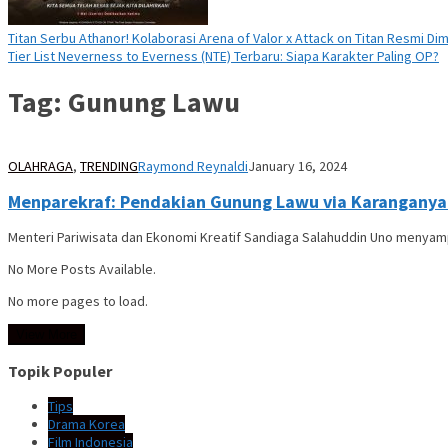
Titan Serbu Athanor! Kolaborasi Arena of Valor x Attack on Titan Resmi Dim
Tier List Neverness to Everness (NTE) Terbaru: Siapa Karakter Paling OP?
Tag:
Gunung Lawu
OLAHRAGA
,
TRENDING
Raymond Reynaldi
January 16, 2024
Menparekraf: Pendakian Gunung Lawu via Karanganya
Menteri Pariwisata dan Ekonomi Kreatif Sandiaga Salahuddin Uno menyam
No More Posts Available.
No more pages to load.
View More
Topik Populer
Tips
Drama Korea
Film Indonesia