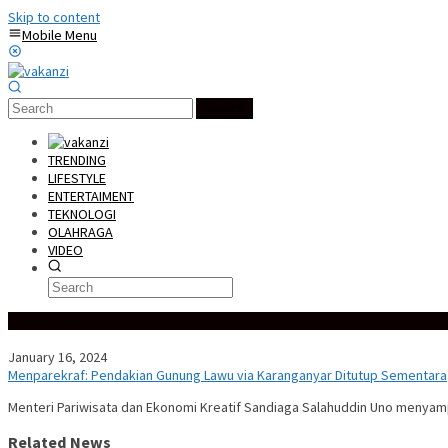
Skip to content
Mobile Menu
Search
TRENDING
LIFESTYLE
ENTERTAIMENT
TEKNOLOGI
OLAHRAGA
VIDEO
Special Content
January 16, 2024
Menparekraf: Pendakian Gunung Lawu via Karanganyar Ditutup Sementara
Menteri Pariwisata dan Ekonomi Kreatif Sandiaga Salahuddin Uno menyam
Related News