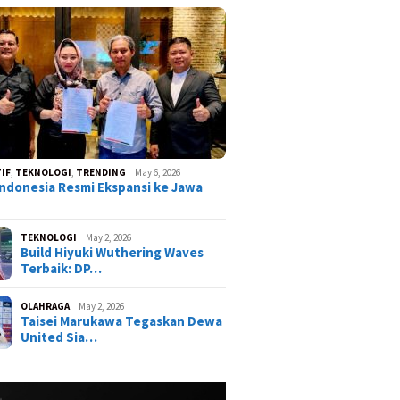
IF
,
TEKNOLOGI
,
TRENDING
May 6, 2026
ndonesia Resmi Ekspansi ke Jawa
TEKNOLOGI
May 2, 2026
Build Hiyuki Wuthering Waves
Terbaik: DP…
OLAHRAGA
May 2, 2026
Taisei Marukawa Tegaskan Dewa
United Sia…
ist Neverness to
ss (NTE) Terbaru:
Karakter Paling OP?