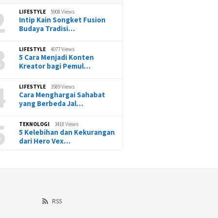
2
LIFESTYLE
5908 Views
Intip Kain Songket Fusion
Budaya Tradisi…
3
LIFESTYLE
4077 Views
5 Cara Menjadi Konten
Kreator bagi Pemul…
4
LIFESTYLE
3589 Views
Cara Menghargai Sahabat
yang Berbeda Jal…
5
TEKNOLOGI
3418 Views
5 Kelebihan dan Kekurangan
dari Hero Vex…
RSS