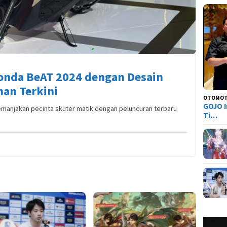
Honda BeAT 2024 dengan Desain
nan Terkini
OTOMOT
GOJO I
manjakan pecinta skuter matik dengan peluncuran terbaru
Ti…
Tier L
Everne
Siapa 