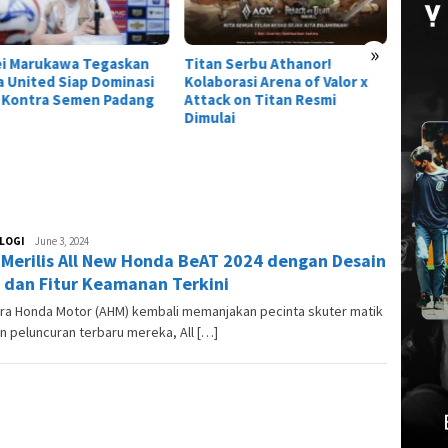
»
ei Marukawa Tegaskan
Titan Serbu Athanor!
 United Siap Dominasi
Kolaborasi Arena of Valor x
 Kontra Semen Padang
Attack on Titan Resmi
Dimulai
LOGI
Andre
June 3, 2024
Merilis All New Honda BeAT 2024 dengan Desain
Skuter
 dan Fitur Keamanan Terkini
tra Honda Motor (AHM) kembali memanjakan pecinta skuter matik
 peluncuran terbaru mereka, All […]