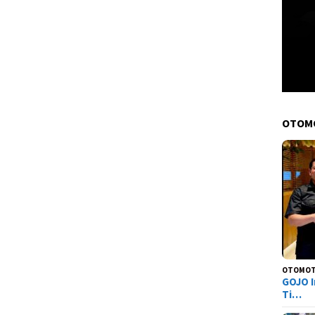
OTOM
OTOMOT
GOJO I
Ti…