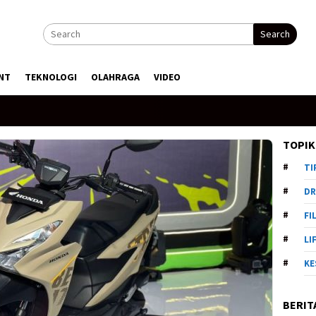
Search
NT
TEKNOLOGI
OLAHRAGA
VIDEO
TOPIK
TI
DR
FI
LI
KE
BERIT