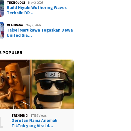
TEKNOLOGI
May 2, 2026
Build Hiyuki Wuthering Waves
Terbaik: DP…
OLAHRAGA
May 2, 2026
Taisei Marukawa Tegaskan Dewa
United Sia…
A POPULER
1
TRENDING
17889 Views
Deretan Nama Anomali
TikTok yang Viral d…