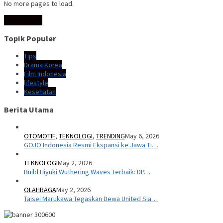
No more pages to load.
View More
Topik Populer
Tips
Drama Korea
Film Indonesia
lifestyle
Kesehatan
Berita Utama
OTOMOTIF
,
TEKNOLOGI
,
TRENDING
May 6, 2026
GOJO Indonesia Resmi Ekspansi ke Jawa Ti…
TEKNOLOGI
May 2, 2026
Build Hiyuki Wuthering Waves Terbaik: DP…
OLAHRAGA
May 2, 2026
Taisei Marukawa Tegaskan Dewa United Sia…