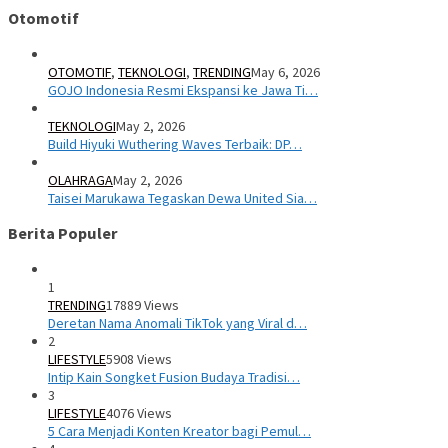
Otomotif
OTOMOTIF
,
TEKNOLOGI
,
TRENDING
May 6, 2026
GOJO Indonesia Resmi Ekspansi ke Jawa Ti…
TEKNOLOGI
May 2, 2026
Build Hiyuki Wuthering Waves Terbaik: DP…
OLAHRAGA
May 2, 2026
Taisei Marukawa Tegaskan Dewa United Sia…
Berita Populer
1
TRENDING
17889 Views
Deretan Nama Anomali TikTok yang Viral d…
2
LIFESTYLE
5908 Views
Intip Kain Songket Fusion Budaya Tradisi…
3
LIFESTYLE
4076 Views
5 Cara Menjadi Konten Kreator bagi Pemul…