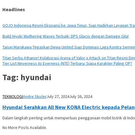
Headlines
GOJO Indonesia Resmi Ekspansi ke Jawa Timur, Siap Hadirkan Layanan Tran
Build Hiyuki Wuthering Waves Terbaik: DPS Glacio dengan Damage Gila!
Taisei Marukawa Tegaskan Dewa United Siap Dominasi Laga Kontra Seme
Titan Serbu Athanor! Kolaborasi Arena of Valor x Attack on Titan Resmi Dim
Tier List Neverness to Everness (NTE) Terbaru: Siapa Karakter Paling OP?
Tag:
hyundai
TEKNOLOGI
Andre Skuter
July 27, 2024
July 26, 2024
Hyundai Serahkan All New KONA Electric kepada Pelan
Dalam langkah penting untuk memperluas penggunaan mobil listrik di Indon
No More Posts Available.