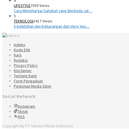
4
LIFESTYLE
3589 Views
Cara Menghargai Sahabat yang Berbeda Jal…
5
TEKNOLOGI
3417 Views
5 Kelebihan dan Kekurangan dari Hero Vex…
Indeks
Kode Etik
Karir
Redaksi
Privacy Policy
Disclaimer
Tentang Kami
Form Pengaduan
Pedoman Media Siber
Social Network
Instagram
Tiktok
RSS
Copyright By PT. Vakanzi Media Indonesia