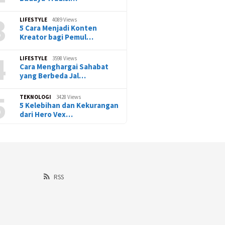
3
LIFESTYLE
4089 Views
5 Cara Menjadi Konten
Kreator bagi Pemul…
4
LIFESTYLE
3598 Views
Cara Menghargai Sahabat
yang Berbeda Jal…
5
TEKNOLOGI
3428 Views
5 Kelebihan dan Kekurangan
dari Hero Vex…
RSS