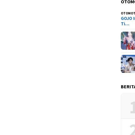
OTOM
OTOMOT
GOJO I
Ti…
BERIT