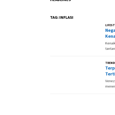
TAG:
INFLASI
LIFEST
Nega
Kena
Kenaik
tantan
TREND
Terp
Tert
Venezu
menemp