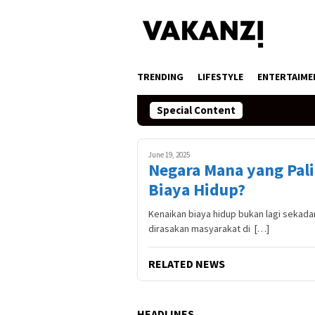
Skip
to
content
TRENDING
LIFESTYLE
ENTERTAIME
Special Content
June 19, 2025
Negara Mana yang Pal
Biaya Hidup?
Kenaikan biaya hidup bukan lagi sekadar
dirasakan masyarakat di […]
RELATED NEWS
HEADLINES