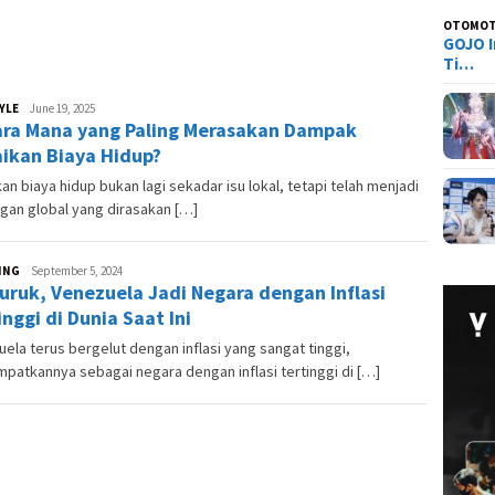
OTOMOT
GOJO I
Ti…
YLE
Andesma
June 19, 2025
ra Mana yang Paling Merasakan Dampak
Candra
ikan Biaya Hidup?
an biaya hidup bukan lagi sekadar isu lokal, tetapi telah menjadi
gan global yang dirasakan […]
ING
Andesma
September 5, 2024
uruk, Venezuela Jadi Negara dengan Inflasi
Candra
inggi di Dunia Saat Ini
ela terus bergelut dengan inflasi yang sangat tinggi,
atkannya sebagai negara dengan inflasi tertinggi di […]