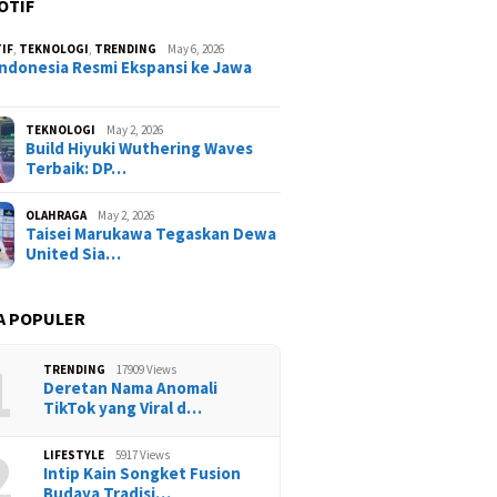
OTIF
IF
,
TEKNOLOGI
,
TRENDING
May 6, 2026
ndonesia Resmi Ekspansi ke Jawa
TEKNOLOGI
May 2, 2026
Build Hiyuki Wuthering Waves
Terbaik: DP…
OLAHRAGA
May 2, 2026
Taisei Marukawa Tegaskan Dewa
United Sia…
A POPULER
1
TRENDING
17909 Views
Deretan Nama Anomali
TikTok yang Viral d…
2
LIFESTYLE
5917 Views
Intip Kain Songket Fusion
Budaya Tradisi…