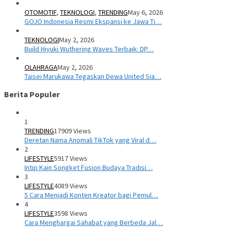
OTOMOTIF
,
TEKNOLOGI
,
TRENDING
May 6, 2026
GOJO Indonesia Resmi Ekspansi ke Jawa Ti…
TEKNOLOGI
May 2, 2026
Build Hiyuki Wuthering Waves Terbaik: DP…
OLAHRAGA
May 2, 2026
Taisei Marukawa Tegaskan Dewa United Sia…
Berita Populer
1
TRENDING
17909 Views
Deretan Nama Anomali TikTok yang Viral d…
2
LIFESTYLE
5917 Views
Intip Kain Songket Fusion Budaya Tradisi…
3
LIFESTYLE
4089 Views
5 Cara Menjadi Konten Kreator bagi Pemul…
4
LIFESTYLE
3598 Views
Cara Menghargai Sahabat yang Berbeda Jal…