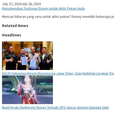
July 27, 2024
July 26, 2024
Rekomendasi Tontonan Disney untuk Akhir Pekan Anda
Mencari hiburan yang seru untuk akhir pekan? Disney memiliki beberapa 
Related News
Headlines
GOJO Indonesia Resmi Ekspansi ke Jawa Timur, Siap Hadirkan Layanan Tran
Build Hiyuki Wuthering Waves Terbaik: DPS Glacio dengan Damage Gila!