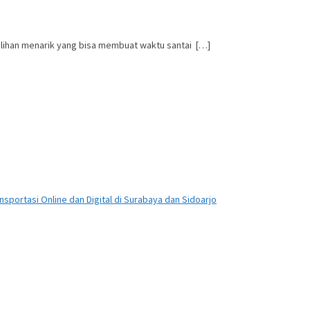
pilihan menarik yang bisa membuat waktu santai […]
sportasi Online dan Digital di Surabaya dan Sidoarjo