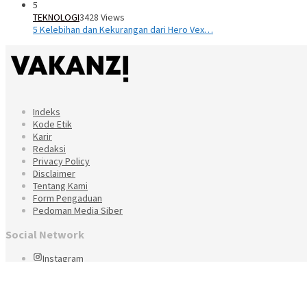
5
TEKNOLOGI
3428 Views
5 Kelebihan dan Kekurangan dari Hero Vex…
Indeks
Kode Etik
Karir
Redaksi
Privacy Policy
Disclaimer
Tentang Kami
Form Pengaduan
Pedoman Media Siber
Social Network
Instagram
Tiktok
RSS
Copyright By PT. Vakanzi Media Indonesia