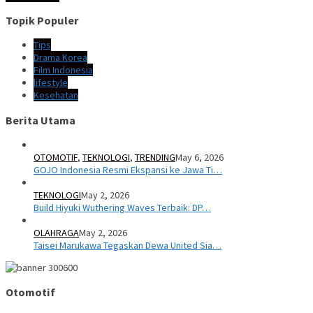
Topik Populer
Tips
Drama Korea
Film Indonesia
lifestyle
Kesehatan
Berita Utama
OTOMOTIF
,
TEKNOLOGI
,
TRENDING
May 6, 2026
GOJO Indonesia Resmi Ekspansi ke Jawa Ti…
TEKNOLOGI
May 2, 2026
Build Hiyuki Wuthering Waves Terbaik: DP…
OLAHRAGA
May 2, 2026
Taisei Marukawa Tegaskan Dewa United Sia…
Otomotif