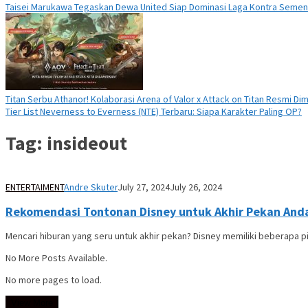
Taisei Marukawa Tegaskan Dewa United Siap Dominasi Laga Kontra Seme
Titan Serbu Athanor! Kolaborasi Arena of Valor x Attack on Titan Resmi Dim
Tier List Neverness to Everness (NTE) Terbaru: Siapa Karakter Paling OP?
Tag:
insideout
ENTERTAIMENT
Andre Skuter
July 27, 2024
July 26, 2024
Rekomendasi Tontonan Disney untuk Akhir Pekan And
Mencari hiburan yang seru untuk akhir pekan? Disney memiliki beberapa p
No More Posts Available.
No more pages to load.
View More