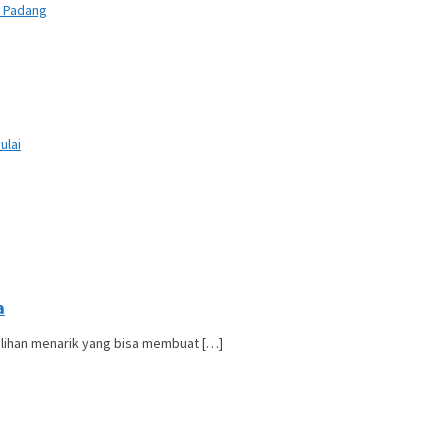
n Padang
ulai
a
ilihan menarik yang bisa membuat […]