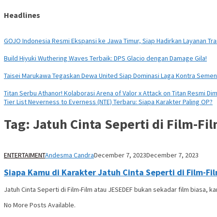
Headlines
GOJO Indonesia Resmi Ekspansi ke Jawa Timur, Siap Hadirkan Layanan Tran
Build Hiyuki Wuthering Waves Terbaik: DPS Glacio dengan Damage Gila!
Taisei Marukawa Tegaskan Dewa United Siap Dominasi Laga Kontra Seme
Titan Serbu Athanor! Kolaborasi Arena of Valor x Attack on Titan Resmi Dim
Tier List Neverness to Everness (NTE) Terbaru: Siapa Karakter Paling OP?
Tag:
Jatuh Cinta Seperti di Film-Fi
ENTERTAIMENT
Andesma Candra
December 7, 2023
December 7, 2023
Siapa Kamu di Karakter Jatuh Cinta Seperti di Film-F
Jatuh Cinta Seperti di Film-Film atau JESEDEF bukan sekadar film biasa, 
No More Posts Available.