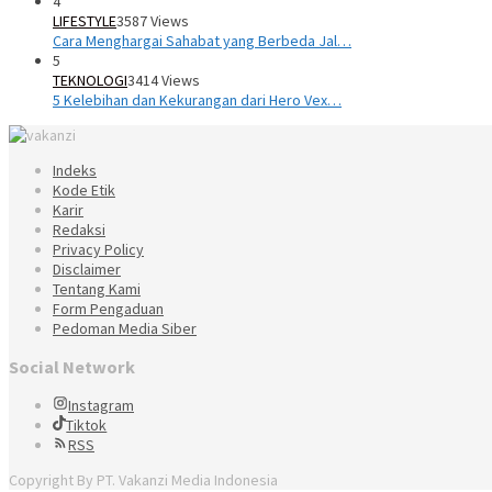
4
LIFESTYLE
3587 Views
Cara Menghargai Sahabat yang Berbeda Jal…
5
TEKNOLOGI
3414 Views
5 Kelebihan dan Kekurangan dari Hero Vex…
Indeks
Kode Etik
Karir
Redaksi
Privacy Policy
Disclaimer
Tentang Kami
Form Pengaduan
Pedoman Media Siber
Social Network
Instagram
Tiktok
RSS
Copyright By PT. Vakanzi Media Indonesia