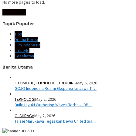
No more pages to load.
View More
Topik Populer
Tips
Drama Korea
Film Indonesia
lifestyle
Kesehatan
Berita Utama
OTOMOTIF
,
TEKNOLOGI
,
TRENDING
May 6, 2026
GOJO Indonesia Resmi Ekspansi ke Jawa Ti…
TEKNOLOGI
May 2, 2026
Build Hiyuki Wuthering Waves Terbaik: DP…
OLAHRAGA
May 2, 2026
Taisei Marukawa Tegaskan Dewa United Sia…