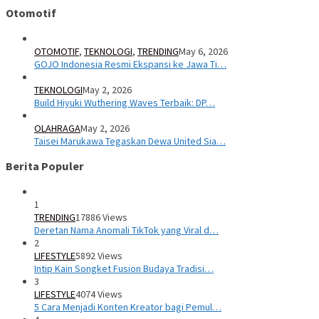
Otomotif
OTOMOTIF
,
TEKNOLOGI
,
TRENDING
May 6, 2026
GOJO Indonesia Resmi Ekspansi ke Jawa Ti…
TEKNOLOGI
May 2, 2026
Build Hiyuki Wuthering Waves Terbaik: DP…
OLAHRAGA
May 2, 2026
Taisei Marukawa Tegaskan Dewa United Sia…
Berita Populer
1
TRENDING
17886 Views
Deretan Nama Anomali TikTok yang Viral d…
2
LIFESTYLE
5892 Views
Intip Kain Songket Fusion Budaya Tradisi…
3
LIFESTYLE
4074 Views
5 Cara Menjadi Konten Kreator bagi Pemul…