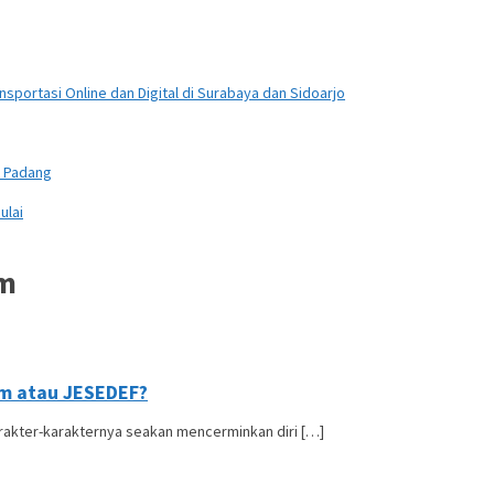
sportasi Online dan Digital di Surabaya dan Sidoarjo
n Padang
ulai
lm
ilm atau JESEDEF?
karakter-karakternya seakan mencerminkan diri […]