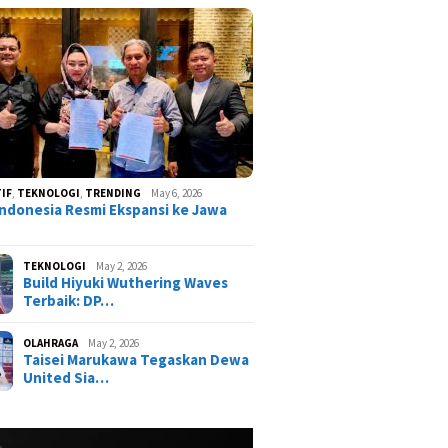
IF
,
TEKNOLOGI
,
TRENDING
May 6, 2026
ndonesia Resmi Ekspansi ke Jawa
TEKNOLOGI
May 2, 2026
Build Hiyuki Wuthering Waves
Terbaik: DP…
OLAHRAGA
May 2, 2026
Taisei Marukawa Tegaskan Dewa
United Sia…
ist Neverness to
ss (NTE) Terbaru:
Karakter Paling OP?