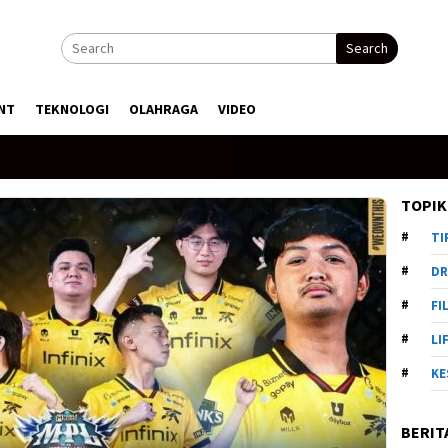
Search
NT
TEKNOLOGI
OLAHRAGA
VIDEO
TOPIK
TI
DR
FI
LI
KE
BERIT