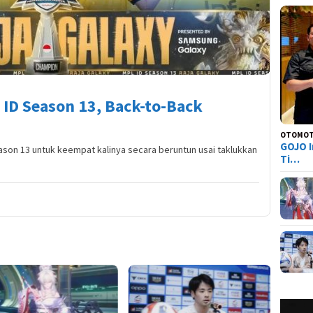
 ID Season 13, Back-to-Back
OTOMOT
GOJO I
eason 13 untuk keempat kalinya secara beruntun usai taklukkan
Ti…
Tier L
Everne
Siapa 