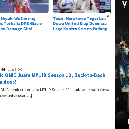
»
ei Marukawa Tegaskan
Titan Serbu Athanor!
 United Siap Dominasi
Kolaborasi Arena of Valor x
 Kontra Semen Padang
Attack on Titan Resmi
Dimulai
ING
Andesma
June 9, 2024
ic ONIC Juara MPL ID Season 13, Back-to-Back
Candra
pions!
 ONIC kembali jadi juara MPL ID Season 13 untuk keempat kalinya
 beruntun usai […]