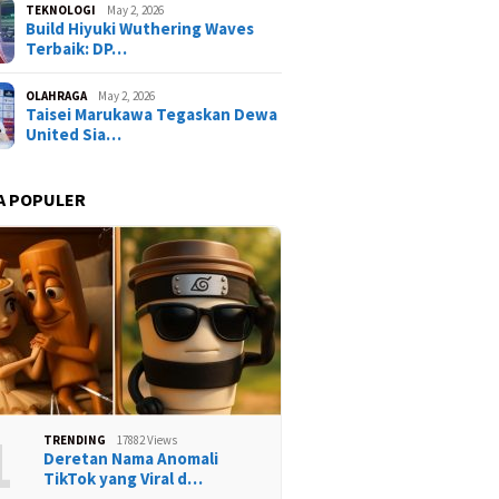
TEKNOLOGI
May 2, 2026
Build Hiyuki Wuthering Waves
Terbaik: DP…
OLAHRAGA
May 2, 2026
Taisei Marukawa Tegaskan Dewa
United Sia…
A POPULER
1
TRENDING
17882 Views
Deretan Nama Anomali
TikTok yang Viral d…