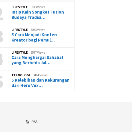
2
LIFESTYLE
5883 Views
Intip Kain Songket Fusion
Budaya Tradisi…
3
LIFESTYLE
4073 Views
5 Cara Menjadi Konten
Kreator bagi Pemul…
4
LIFESTYLE
3587 Views
Cara Menghargai Sahabat
yang Berbeda Jal…
5
TEKNOLOGI
3414 Views
5 Kelebihan dan Kekurangan
dari Hero Vex…
RSS