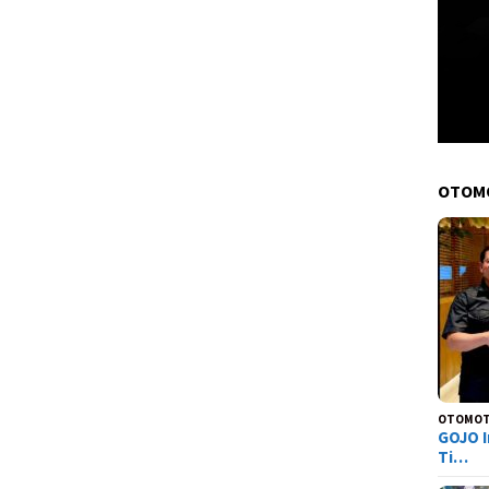
OTOM
OTOMOT
GOJO I
Ti…