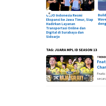
«
Build Hiyuki Wuthering
Tais
O Indonesia Resmi
Waves Terbaik: DPS Glacio
Dewa
pansi ke Jawa Timur, Siap
dengan Damage Gila!
Laga
irkan Layanan
nsportasi Online dan
ital di Surabaya dan
oarjo
TAG:
JUARA MPL ID SEASON 13
TREND
Fnat
Cham
Fnatic
secara