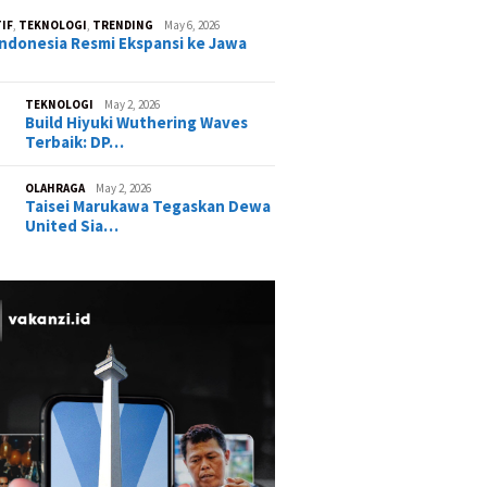
IF
,
TEKNOLOGI
,
TRENDING
May 6, 2026
ndonesia Resmi Ekspansi ke Jawa
TEKNOLOGI
May 2, 2026
Build Hiyuki Wuthering Waves
Terbaik: DP…
OLAHRAGA
May 2, 2026
Taisei Marukawa Tegaskan Dewa
United Sia…
ist Neverness to
GOJO Indonesia Resmi
ss (NTE) Terbaru:
Ekspansi ke Jawa Timur, Siap
Karakter Paling OP?
Hadirkan Layanan