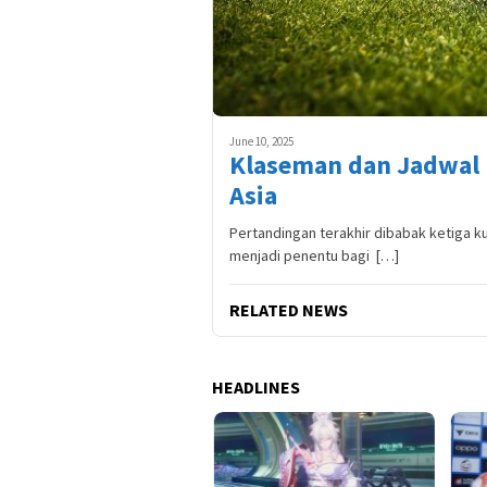
June 10, 2025
Klaseman dan Jadwal K
Asia
Pertandingan terakhir dibabak ketiga ku
menjadi penentu bagi […]
RELATED NEWS
HEADLINES
O Indonesia Resmi
pansi ke Jawa Timur, Siap
irkan Layanan