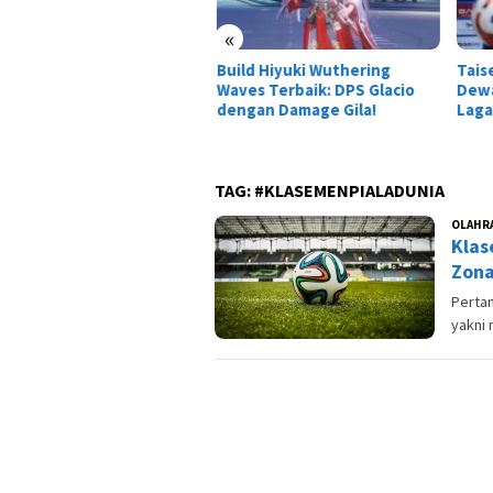
nsportasi Online dan
ital di Surabaya dan
«
oarjo
Build Hiyuki Wuthering
Tais
Waves Terbaik: DPS Glacio
Dewa
dengan Damage Gila!
Laga
TAG:
#KLASEMENPIALADUNIA
OLAHR
Klas
Zona
Pertan
yakni 