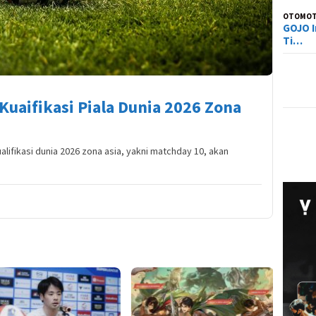
OTOMOT
GOJO I
Ti…
uaifikasi Piala Dunia 2026 Zona
alifikasi dunia 2026 zona asia, yakni matchday 10, akan
Tier L
Everne
Siapa 