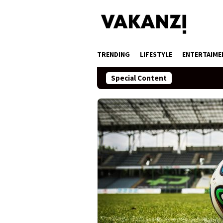
Skip
to
content
TRENDING
LIFESTYLE
ENTERTAIME
Special Content