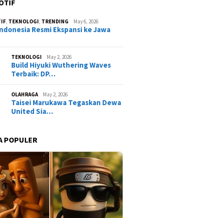
OTIF
IF
,
TEKNOLOGI
,
TRENDING
May 6, 2026
ndonesia Resmi Ekspansi ke Jawa
TEKNOLOGI
May 2, 2026
Build Hiyuki Wuthering Waves
Terbaik: DP…
OLAHRAGA
May 2, 2026
Taisei Marukawa Tegaskan Dewa
United Sia…
A POPULER