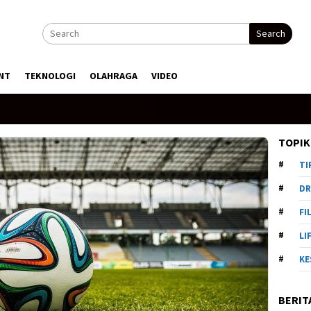
Search
NT
TEKNOLOGI
OLAHRAGA
VIDEO
TOPIK
TI
DR
FI
LI
KE
BERIT