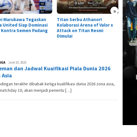
»
ei Marukawa Tegaskan
Titan Serbu Athanor!
 United Siap Dominasi
Kolaborasi Arena of Valor x
 Kontra Semen Padang
Attack on Titan Resmi
Dimulai
AGA
redaksi
June 10, 2025
eman dan Jadwal Kuaifikasi Piala Dunia 2026
vakanzi
 Asia
dingan terakhir dibabak ketiga kualifikasi dunia 2026 zona asia,
matchday 10, akan menjadi penentu […]