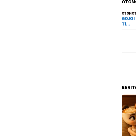
OTOM
OTOMOT
GOJO I
Ti…
BERIT