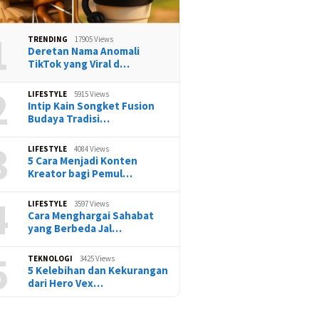
1
TRENDING
17905 Views
Deretan Nama Anomali
TikTok yang Viral d…
2
LIFESTYLE
5915 Views
Intip Kain Songket Fusion
Budaya Tradisi…
3
LIFESTYLE
4084 Views
5 Cara Menjadi Konten
Kreator bagi Pemul…
4
LIFESTYLE
3597 Views
Cara Menghargai Sahabat
yang Berbeda Jal…
5
TEKNOLOGI
3425 Views
5 Kelebihan dan Kekurangan
dari Hero Vex…