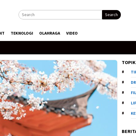
Search
NT
TEKNOLOGI
OLAHRAGA
VIDEO
TOPIK
TI
DR
FI
LI
KE
BERIT