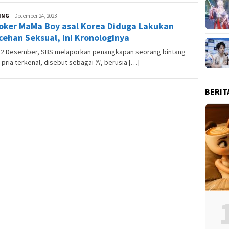
ING
Andesma
December 24, 2023
oker MaMa Boy asal Korea Diduga Lakukan
Candra
cehan Seksual, Ini Kronologinya
22 Desember, SBS melaporkan penangkapan seorang bintang
 pria terkenal, disebut sebagai ‘A’, berusia […]
BERIT