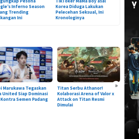
gungkap Pesona
TikToker MaMa Boy asal
gle’s Inferno Season
Korea Diduga Lakukan
yang Trending
Pelecehan Seksual, Ini
kangan Ini
Kronologinya
Tier L
Everne
Siapa 
»
ei Marukawa Tegaskan
Titan Serbu Athanor!
 United Siap Dominasi
Kolaborasi Arena of Valor x
 Kontra Semen Padang
Attack on Titan Resmi
Dimulai