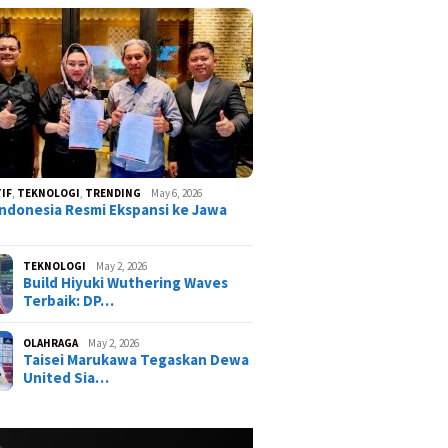
IF
,
TEKNOLOGI
,
TRENDING
May 6, 2026
ndonesia Resmi Ekspansi ke Jawa
TEKNOLOGI
May 2, 2026
Build Hiyuki Wuthering Waves
Terbaik: DP…
OLAHRAGA
May 2, 2026
Taisei Marukawa Tegaskan Dewa
United Sia…