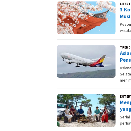
LIFEST
3 Ko
Musi
Pesona
wisat
TREND
Asia
Penu
Asiana
Selat
menim
ENTER
Meng
yang
Serial
perhat