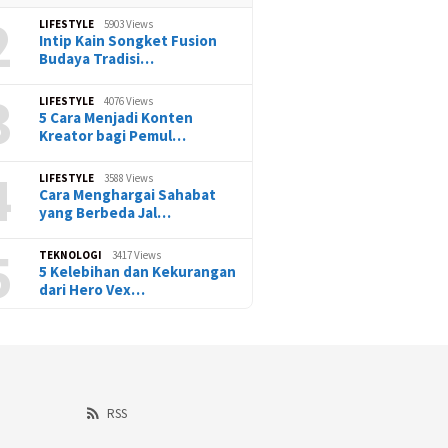
2
LIFESTYLE
5903 Views
Intip Kain Songket Fusion
Budaya Tradisi…
3
LIFESTYLE
4076 Views
5 Cara Menjadi Konten
Kreator bagi Pemul…
4
LIFESTYLE
3588 Views
Cara Menghargai Sahabat
yang Berbeda Jal…
5
TEKNOLOGI
3417 Views
5 Kelebihan dan Kekurangan
dari Hero Vex…
RSS