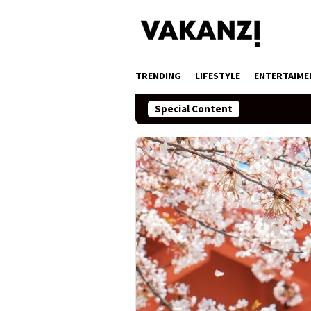
Skip
to
content
TRENDING
LIFESTYLE
ENTERTAIME
Special Content