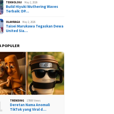
TEKNOLOGI
May 2, 2026
Build Hiyuki Wuthering Waves
Terbaik: DP…
OLAHRAGA
May 2, 2026
Taisei Marukawa Tegaskan Dewa
United Sia…
A POPULER
1
TRENDING
17888 Views
Deretan Nama Anomali
TikTok yang Viral d…