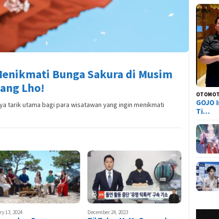
 Menikmati Bunga Sakura di Musim
pang Lho!
OTOMOT
GOJO I
a tarik utama bagi para wisatawan yang ingin menikmati
Ti…
y 13, 2024
December 24, 2023