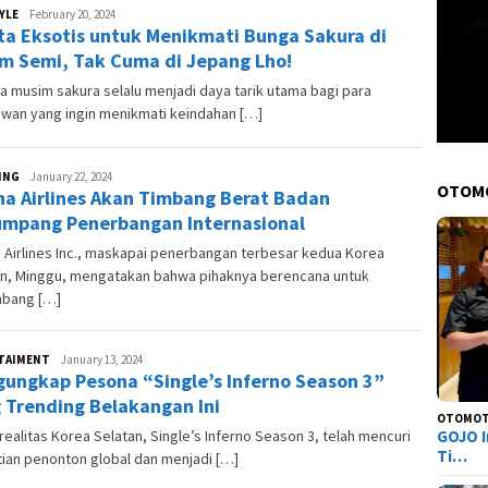
YLE
Andesma
February 20, 2024
ta Eksotis untuk Menikmati Bunga Sakura di
Candra
m Semi, Tak Cuma di Jepang Lho!
 musim sakura selalu menjadi daya tarik utama bagi para
awan yang ingin menikmati keindahan […]
ING
Raymond
January 22, 2024
OTOM
na Airlines Akan Timbang Berat Badan
Reynaldi
mpang Penerbangan Internasional
 Airlines Inc., maskapai penerbangan terbesar kedua Korea
an, Minggu, mengatakan bahwa pihaknya berencana untuk
bang […]
TAIMENT
Andesma
January 13, 2024
ungkap Pesona “Single’s Inferno Season 3”
Candra
 Trending Belakangan Ini
OTOMOT
GOJO I
 realitas Korea Selatan, Single’s Inferno Season 3, telah mencuri
Ti…
ian penonton global dan menjadi […]