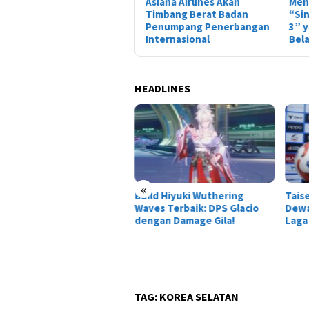
Asiana Airlines Akan
Men
Timbang Berat Badan
“Sin
Penumpang Penerbangan
3” 
Internasional
Bela
HEADLINES
«
Build Hiyuki Wuthering
Tais
O Indonesia Resmi
Waves Terbaik: DPS Glacio
Dewa
pansi ke Jawa Timur, Siap
dengan Damage Gila!
Laga
irkan Layanan
nsportasi Online dan
ital di Surabaya dan
oarjo
TAG:
KOREA SELATAN