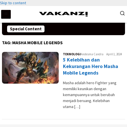
Skip to content
Special Content
TAG:
MASHA MOBILE LEGENDS
TEKNOLOGI
Andesma Candra
April 1, 2024
5 Kelebihan dan
Kekurangan Hero Masha
Mobile Legends
Masha adalah hero Fighter yang
memiliki keunikan dengan
kemampuannya untuk berubah
menjadi beruang. Kelebihan
utama […]