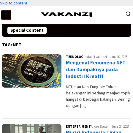
Skip to content
Special Content
TAG:
NFT
TEKNOLOGI
redaksi vakanzi
June 30, 2025
Mengenal Fenomena NFT
dan Dampaknya pada
Industri Kreatif
NFT atau Non-Fungible Token
belakangan ini sedang menjadi topik
hangat di berbagai kalangan. Seiring
dengan […]
ENTERTAIMENT
Andre Skuter
June 28, 2024
Musisi Indonesia Tinjau