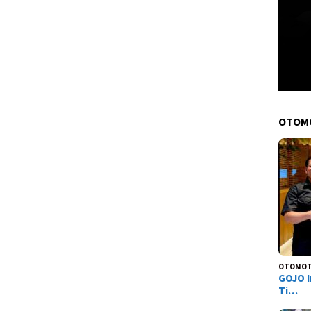
OTOM
OTOMOT
GOJO I
Ti…