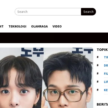
Search
NT
TEKNOLOGI
OLAHRAGA
VIDEO
TOPIK
TI
DR
FI
LI
KE
BERIT