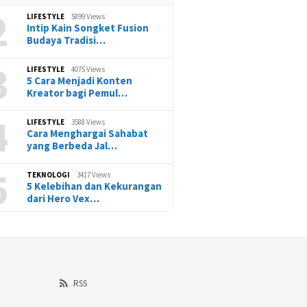
2
LIFESTYLE
5899 Views
Intip Kain Songket Fusion
Budaya Tradisi…
3
LIFESTYLE
4075 Views
5 Cara Menjadi Konten
Kreator bagi Pemul…
4
LIFESTYLE
3588 Views
Cara Menghargai Sahabat
yang Berbeda Jal…
5
TEKNOLOGI
3417 Views
5 Kelebihan dan Kekurangan
dari Hero Vex…
RSS