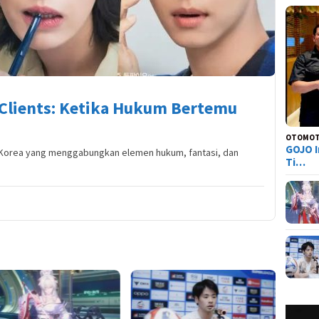
 Clients: Ketika Hukum Bertemu
OTOMOT
GOJO I
Korea yang menggabungkan elemen hukum, fantasi, dan
Ti…
Tier L
Everne
Siapa 