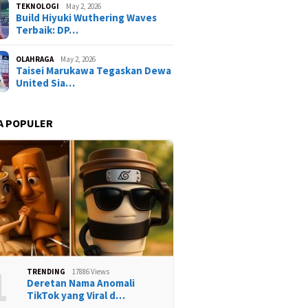
TEKNOLOGI
May 2, 2026
Build Hiyuki Wuthering Waves
Terbaik: DP…
OLAHRAGA
May 2, 2026
Taisei Marukawa Tegaskan Dewa
United Sia…
A POPULER
1
TRENDING
17886 Views
Deretan Nama Anomali
TikTok yang Viral d…