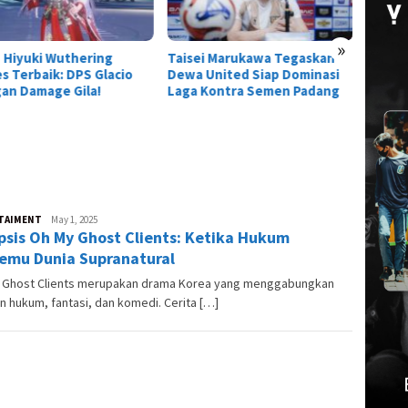
»
ei Marukawa Tegaskan
Titan Serbu Athanor!
 United Siap Dominasi
Kolaborasi Arena of Valor x
 Kontra Semen Padang
Attack on Titan Resmi
Dimulai
TAIMENT
Andesma
May 1, 2025
psis Oh My Ghost Clients: Ketika Hukum
Candra
emu Dunia Supranatural
 Ghost Clients merupakan drama Korea yang menggabungkan
 hukum, fantasi, dan komedi. Cerita […]