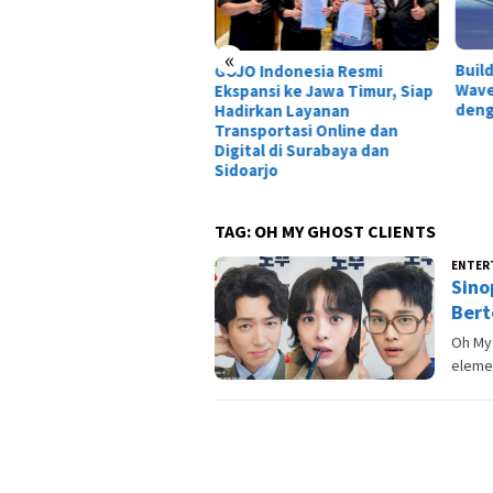
«
Build Hiyuki Wuthering
Tais
O Indonesia Resmi
Waves Terbaik: DPS Glacio
Dewa
pansi ke Jawa Timur, Siap
dengan Damage Gila!
Laga
irkan Layanan
nsportasi Online dan
ital di Surabaya dan
oarjo
TAG:
OH MY GHOST CLIENTS
ENTER
Sino
Bert
Oh My
elemen