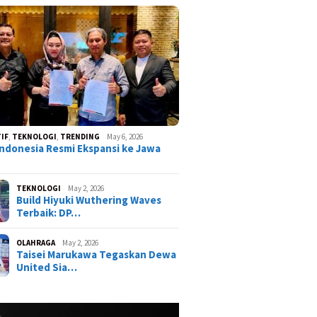
IF
,
TEKNOLOGI
,
TRENDING
May 6, 2026
ndonesia Resmi Ekspansi ke Jawa
TEKNOLOGI
May 2, 2026
Build Hiyuki Wuthering Waves
Terbaik: DP…
OLAHRAGA
May 2, 2026
Taisei Marukawa Tegaskan Dewa
United Sia…
ist Neverness to
ss (NTE) Terbaru:
Karakter Paling OP?