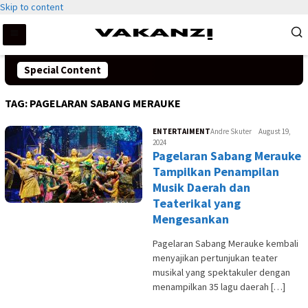
Skip to content
Special Content
TAG:
PAGELARAN SABANG MERAUKE
ENTERTAIMENT
Andre Skuter
August 19,
2024
Pagelaran Sabang Merauke
Tampilkan Penampilan
Musik Daerah dan
Teaterikal yang
Mengesankan
Pagelaran Sabang Merauke kembali
menyajikan pertunjukan teater
musikal yang spektakuler dengan
menampilkan 35 lagu daerah […]