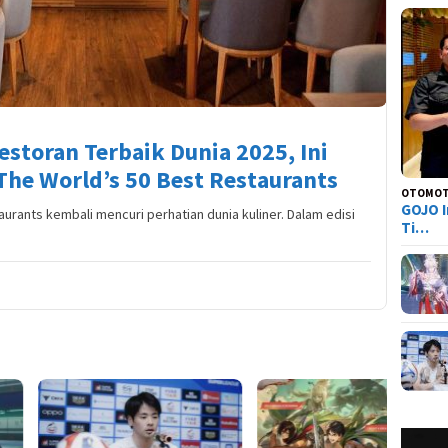
estoran Terbaik Dunia 2025, Ini
The World’s 50 Best Restaurants
OTOMOT
GOJO I
urants kembali mencuri perhatian dunia kuliner. Dalam edisi
Ti…
Tier L
Everne
Siapa 