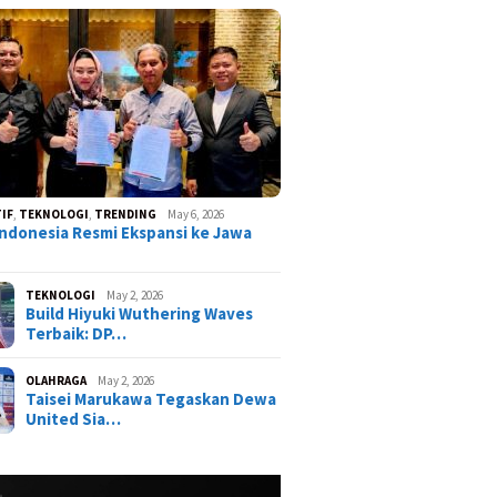
IF
,
TEKNOLOGI
,
TRENDING
May 6, 2026
ndonesia Resmi Ekspansi ke Jawa
TEKNOLOGI
May 2, 2026
Build Hiyuki Wuthering Waves
Terbaik: DP…
OLAHRAGA
May 2, 2026
Taisei Marukawa Tegaskan Dewa
United Sia…
ist Neverness to
ss (NTE) Terbaru:
Karakter Paling OP?