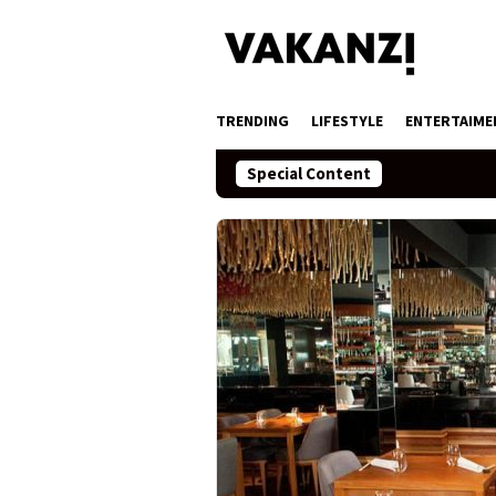
Skip
to
content
TRENDING
LIFESTYLE
ENTERTAIME
Special Content