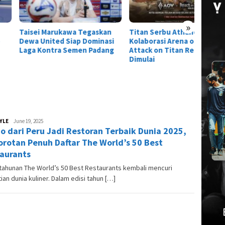
»
ei Marukawa Tegaskan
Titan Serbu Athanor!
 United Siap Dominasi
Kolaborasi Arena of Valor x
 Kontra Semen Padang
Attack on Titan Resmi
Dimulai
YLE
Andesma
June 19, 2025
o dari Peru Jadi Restoran Terbaik Dunia 2025,
Candra
Sorotan Penuh Daftar The World’s 50 Best
aurants
tahunan The World’s 50 Best Restaurants kembali mencuri
ian dunia kuliner. Dalam edisi tahun […]