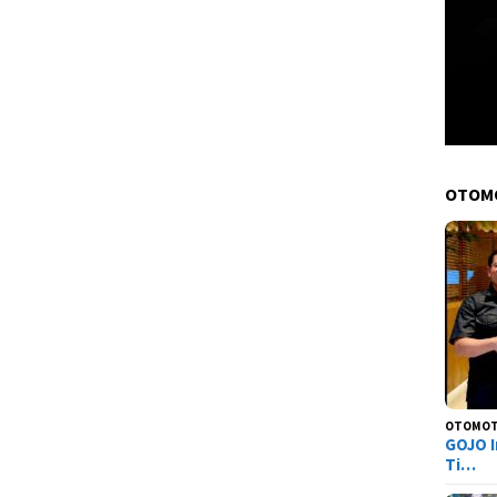
OTOM
OTOMOT
GOJO I
Ti…