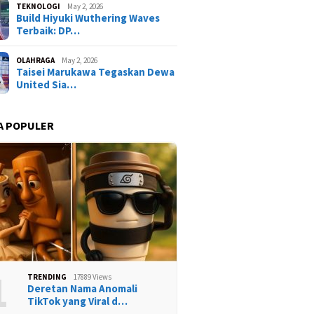
TEKNOLOGI
May 2, 2026
Build Hiyuki Wuthering Waves
Terbaik: DP…
OLAHRAGA
May 2, 2026
Taisei Marukawa Tegaskan Dewa
United Sia…
A POPULER
1
TRENDING
17889 Views
Deretan Nama Anomali
TikTok yang Viral d…