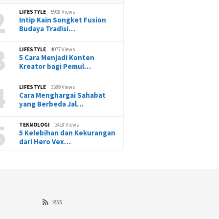
2
LIFESTYLE
5908 Views
Intip Kain Songket Fusion
Budaya Tradisi…
3
LIFESTYLE
4077 Views
5 Cara Menjadi Konten
Kreator bagi Pemul…
4
LIFESTYLE
3589 Views
Cara Menghargai Sahabat
yang Berbeda Jal…
5
TEKNOLOGI
3418 Views
5 Kelebihan dan Kekurangan
dari Hero Vex…
RSS