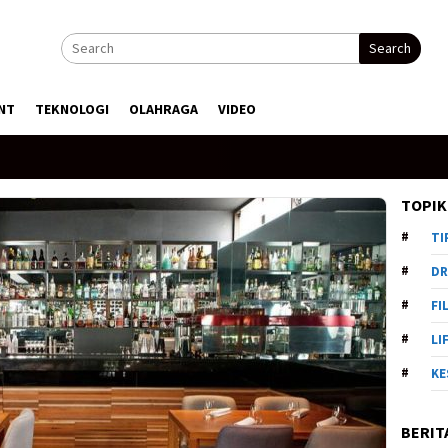
Search
NT
TEKNOLOGI
OLAHRAGA
VIDEO
TOPIK
TI
DR
FI
LI
KE
BERIT