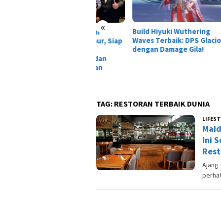
«
Build Hiyuki Wuthering
Tais
O Indonesia Resmi
Waves Terbaik: DPS Glacio
Dewa
pansi ke Jawa Timur, Siap
dengan Damage Gila!
Laga
irkan Layanan
nsportasi Online dan
ital di Surabaya dan
oarjo
TAG:
RESTORAN TERBAIK DUNIA
LIFEST
Maid
Ini 
Rest
Ajang 
perhat