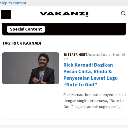
Skip to content
Special Content
TAG:
RICK KARNADI
ENTERTAIMENT
Andesma Candra
March 16,
2025
Rick Karnadi Bagikan
Pesan Cinta, Rindu &
Penyesalan Lewat Lagu
“Note to God”
Rick Karnadi kembali menyentuh hati
dengan single terbarunya, “Note to
God.” Lagu ini adalah ungkapan […]