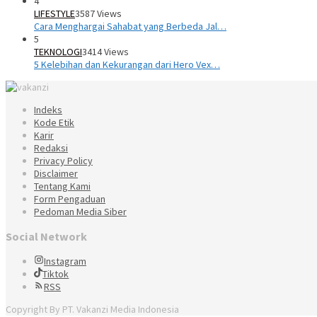
4
LIFESTYLE
3587 Views
Cara Menghargai Sahabat yang Berbeda Jal…
5
TEKNOLOGI
3414 Views
5 Kelebihan dan Kekurangan dari Hero Vex…
Indeks
Kode Etik
Karir
Redaksi
Privacy Policy
Disclaimer
Tentang Kami
Form Pengaduan
Pedoman Media Siber
Social Network
Instagram
Tiktok
RSS
Copyright By PT. Vakanzi Media Indonesia