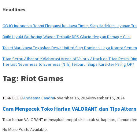
Headlines
GOJO Indonesia Resmi Ekspansi ke Jawa Timur, Siap Hadirkan Layanan Tran
Build Hiyuki Wuthering Waves Terbaik: DPS Glacio dengan Damage Gila!
Taisei Marukawa Tegaskan Dewa United Siap Dominasi Laga Kontra Seme
Titan Serbu Athanor! Kolaborasi Arena of Valor x Attack on Titan Resmi Dim
Tier List Neverness to Everness (NTE) Terbaru: Siapa Karakter Paling OP?
Tag:
Riot Games
TEKNOLOGI
Andesma Candra
November 16, 2024
November 15, 2024
Cara Mengecek Toko Harian VALORANT dan Tips Altern
Toko harian VALORANT menyajikan empat skin acak setiap hari, namun den
No More Posts Available.