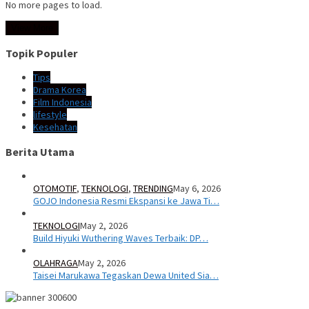
No more pages to load.
View More
Topik Populer
Tips
Drama Korea
Film Indonesia
lifestyle
Kesehatan
Berita Utama
OTOMOTIF
,
TEKNOLOGI
,
TRENDING
May 6, 2026
GOJO Indonesia Resmi Ekspansi ke Jawa Ti…
TEKNOLOGI
May 2, 2026
Build Hiyuki Wuthering Waves Terbaik: DP…
OLAHRAGA
May 2, 2026
Taisei Marukawa Tegaskan Dewa United Sia…