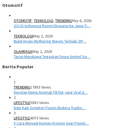
Otomotif
OTOMOTIF
,
TEKNOLOGI
,
TRENDING
May 6, 2026
GOJO Indonesia Resmi Ekspansi ke Jawa Ti…
TEKNOLOGI
May 2, 2026
Build Hiyuki Wuthering Waves Terbaik: DP…
OLAHRAGA
May 2, 2026
Taisei Marukawa Tegaskan Dewa United Sia…
Berita Populer
1
TRENDING
17883 Views
Deretan Nama Anomali TikTok yang Viral d…
2
LIFESTYLE
5883 Views
Intip Kain Songket Fusion Budaya Tradisi…
3
LIFESTYLE
4073 Views
5 Cara Menjadi Konten Kreator bagi Pemul…