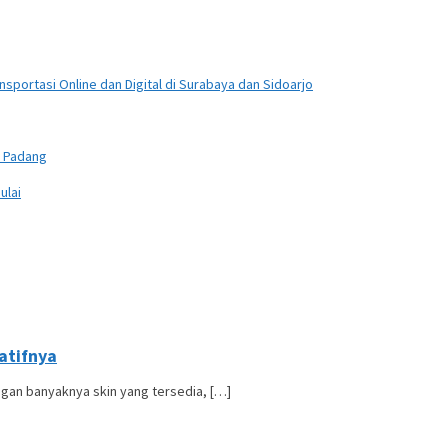
sportasi Online dan Digital di Surabaya dan Sidoarjo
n Padang
ulai
atifnya
gan banyaknya skin yang tersedia, […]