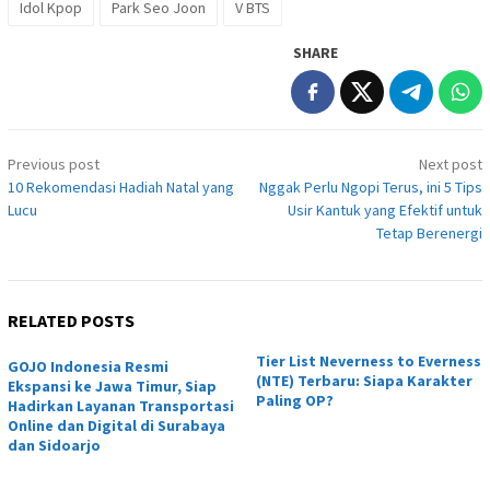
Idol Kpop
Park Seo Joon
V BTS
SHARE
Post
Previous post
Next post
navigation
10 Rekomendasi Hadiah Natal yang
Nggak Perlu Ngopi Terus, ini 5 Tips
Lucu
Usir Kantuk yang Efektif untuk
Tetap Berenergi
RELATED POSTS
Tier List Neverness to Everness
GOJO Indonesia Resmi
(NTE) Terbaru: Siapa Karakter
Ekspansi ke Jawa Timur, Siap
Paling OP?
Hadirkan Layanan Transportasi
Online dan Digital di Surabaya
dan Sidoarjo