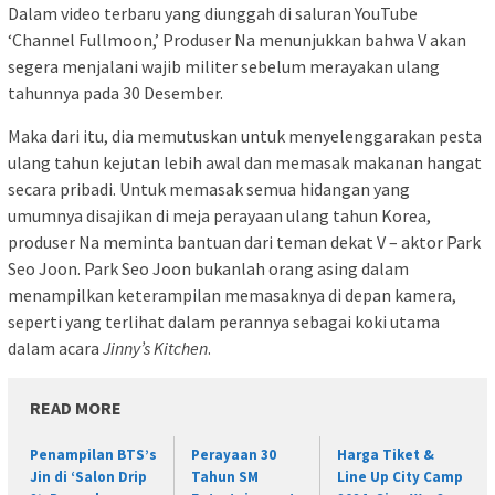
Dalam video terbaru yang diunggah di saluran YouTube
‘Channel Fullmoon,’ Produser Na menunjukkan bahwa V akan
segera menjalani wajib militer sebelum merayakan ulang
tahunnya pada 30 Desember.
Maka dari itu, dia memutuskan untuk menyelenggarakan pesta
ulang tahun kejutan lebih awal dan memasak makanan hangat
secara pribadi. Untuk memasak semua hidangan yang
umumnya disajikan di meja perayaan ulang tahun Korea,
produser Na meminta bantuan dari teman dekat V – aktor Park
Seo Joon. Park Seo Joon bukanlah orang asing dalam
menampilkan keterampilan memasaknya di depan kamera,
seperti yang terlihat dalam perannya sebagai koki utama
dalam acara
Jinny’s Kitchen
.
READ MORE
Penampilan BTS’s
Perayaan 30
Harga Tiket &
Jin di ‘Salon Drip
Tahun SM
Line Up City Camp