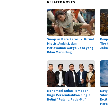
RELATED POSTS
Sinopsis Para Perasuk: Ritual
Penj
Mistis, Ambisi, dan
The C
Perlawanan Warga Desa yang
Joko
Bikin Merinding
Menemani Bulan Ramadan,
Katy
Ungu Persembahkan Single
Sihi
Religi “Pulang Pada-Mu”
Exci
Pert