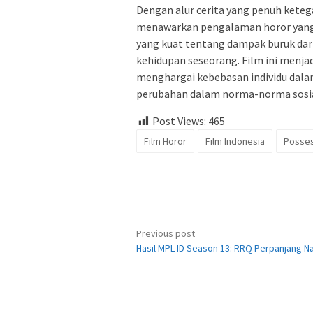
Dengan alur cerita yang penuh keteg
menawarkan pengalaman horor yang
yang kuat tentang dampak buruk dari
kehidupan seseorang. Film ini menj
menghargai kebebasan individu dala
perubahan dalam norma-norma sosia
Post Views:
465
Film Horor
Film Indonesia
Posses
Post
Previous post
Hasil MPL ID Season 13: RRQ Perpanjang N
navigation