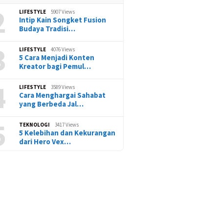
2
LIFESTYLE
5907 Views
Intip Kain Songket Fusion
Budaya Tradisi…
3
LIFESTYLE
4076 Views
5 Cara Menjadi Konten
Kreator bagi Pemul…
4
LIFESTYLE
3589 Views
Cara Menghargai Sahabat
yang Berbeda Jal…
5
TEKNOLOGI
3417 Views
5 Kelebihan dan Kekurangan
dari Hero Vex…