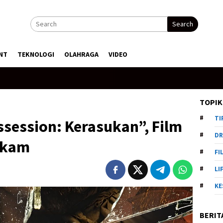
Search
NT
TEKNOLOGI
OLAHRAGA
VIDEO
TOPIK
TI
ssession: Kerasukan”, Film
DR
ekam
FI
LI
KE
BERIT