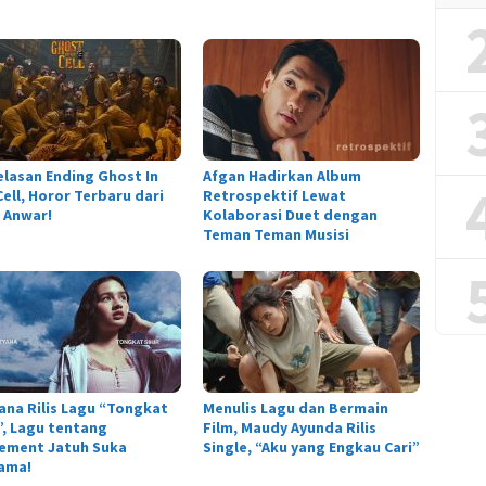
elasan Ending Ghost In
Afgan Hadirkan Album
ell, Horor Terbaru dari
Retrospektif Lewat
 Anwar!
Kolaborasi Duet dengan
Teman Teman Musisi
ana Rilis Lagu “Tongkat
Menulis Lagu dan Bermain
r”, Lagu tentang
Film, Maudy Ayunda Rilis
tement Jatuh Suka
Single, “Aku yang Engkau Cari”
ama!