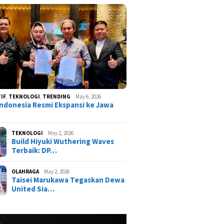
IF
,
TEKNOLOGI
,
TRENDING
May 6, 2026
ndonesia Resmi Ekspansi ke Jawa
TEKNOLOGI
May 2, 2026
Build Hiyuki Wuthering Waves
Terbaik: DP…
OLAHRAGA
May 2, 2026
Taisei Marukawa Tegaskan Dewa
United Sia…