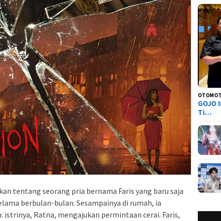
OTOMOT
GOJO I
Ti…
n tentang seorang pria bernama Faris yang baru saja
selama berbulan-bulan. Sesampainya di rumah, ia
istrinya, Ratna, mengajukan permintaan cerai. Faris,