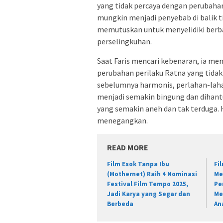
yang tidak percaya dengan perubahan
mungkin menjadi penyebab di balik t
memutuskan untuk menyelidiki berb
perselingkuhan.
Saat Faris mencari kebenaran, ia 
perubahan perilaku Ratna yang tida
sebelumnya harmonis, perlahan-laha
menjadi semakin bingung dan dihantu
yang semakin aneh dan tak terduga. 
menegangkan.
READ MORE
Film Esok Tanpa Ibu
Fi
(Mothernet) Raih 4 Nominasi
Me
Festival Film Tempo 2025,
Pe
Jadi Karya yang Segar dan
Me
Berbeda
An