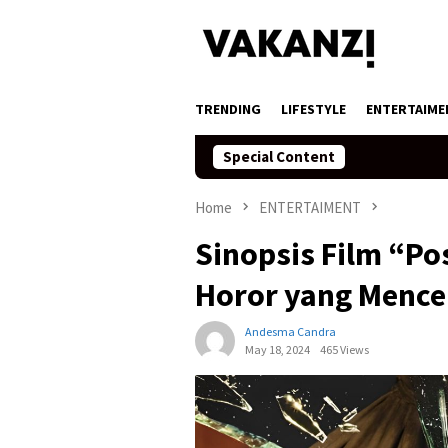
Skip
to
content
TRENDING
LIFESTYLE
ENTERTAIME
Special Content
Home
ENTERTAIMENT
Sinopsis Film “Po
Horor yang Menc
Andesma Candra
May 18, 2024
465 Views