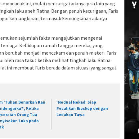
 mendadak ini, mulai mencurigai adanya pria lain yang
ingkah laku aneh Ratna. Dengan penuh kecurigaan, Faris
agai kemungkinan, termasuk kemungkinan adanya
menemukan sejumlah fakta mengejutkan mengenai
k terduga. Kehidupan rumah tangga mereka, yang
n berubah menjadi mencekam dan penuh misteri. Faris
i oleh rasa takut ketika melihat tingkah laku Ratna
Hal ini membuat Faris berada dalam situasi yang sangat
lm ‘Tuhan Benarkah Kau
‘Modual Nekad’ Siap
ndengarku?’, Ketika
Pecahkan Bioskop dengan
rceraian Orang Tua
Ledakan Tawa
nyisakan Luka pada
ak