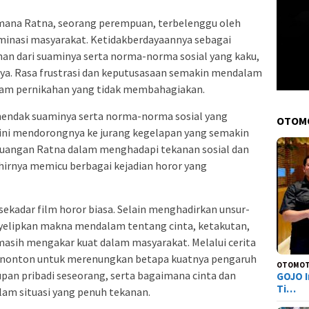
mana Ratna, seorang perempuan, terbelenggu oleh
inasi masyarakat. Ketidakberdayaannya sebagai
n dari suaminya serta norma-norma sosial yang kaku,
ya. Rasa frustrasi dan keputusasaan semakin mendalam
lam pernikahan yang tidak membahagiakan.
hendak suaminya serta norma-norma sosial yang
OTOM
ni mendorongnya ke jurang kegelapan yang semakin
juangan Ratna dalam menghadapi tekanan sosial dan
hirnya memicu berbagai kejadian horor yang
ekadar film horor biasa. Selain menghadirkan unsur-
nyelipkan makna mendalam tentang cinta, ketakutan,
masih mengakar kuat dalam masyarakat. Melalui cerita
 penonton untuk merenungkan betapa kuatnya pengaruh
OTOMOT
pan pribadi seseorang, serta bagaimana cinta dan
GOJO I
Ti…
alam situasi yang penuh tekanan.