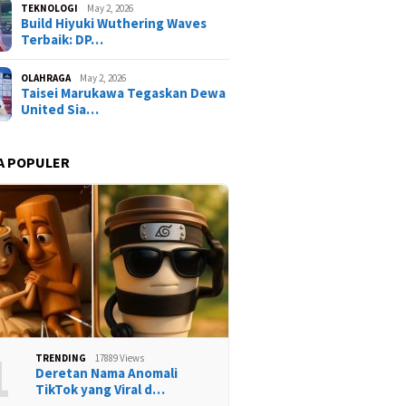
TEKNOLOGI
May 2, 2026
Build Hiyuki Wuthering Waves
Terbaik: DP…
OLAHRAGA
May 2, 2026
Taisei Marukawa Tegaskan Dewa
United Sia…
A POPULER
1
TRENDING
17889 Views
Deretan Nama Anomali
TikTok yang Viral d…