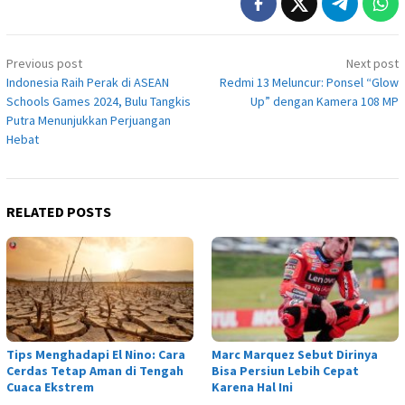
Post
Previous post
Next post
navigation
Indonesia Raih Perak di ASEAN
Redmi 13 Meluncur: Ponsel “Glow
Schools Games 2024, Bulu Tangkis
Up” dengan Kamera 108 MP
Putra Menunjukkan Perjuangan
Hebat
RELATED POSTS
Tips Menghadapi El Nino: Cara
Marc Marquez Sebut Dirinya
Cerdas Tetap Aman di Tengah
Bisa Persiun Lebih Cepat
Cuaca Ekstrem
Karena Hal Ini