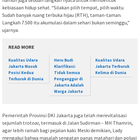
kebiasaan hidup sehat. “Silakan pilih tempat, pilih waktu.
Sudah banyak ruang terbuka hijau (RTH), taman-taman.
Langkah 7.500 itu akumulasi dalam sehari bukan seminggu,”
ujarnya.
READ MORE
Kualitas Udara
Heru Budi
Kualitas Udara
Jakarta Masuk
Klarifikasi:
Jakarta Terburuk
Posisi Kedua
Tidak Semua
Kelima di Dunia
Terburuk di Dunia
Penganggur di
Jakarta Adalah
Warga Jakarta
Pemerintah Provinsi DKI Jakarta juga telah merevitalisasi
sejumlah trotoar, termasuk di Jalan Sudirman – MH Thamrin,
agar lebih ramah bagi pejalan kaki. Meski demikian, Lady
mengakui bahwa masalah sengatan panas matahari dan polusi