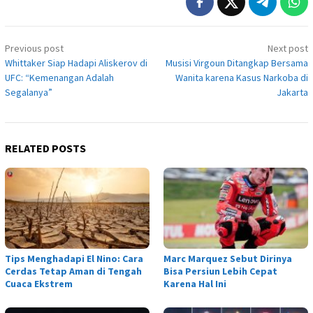
Post
Previous post
Next post
navigation
Whittaker Siap Hadapi Aliskerov di
Musisi Virgoun Ditangkap Bersama
UFC: “Kemenangan Adalah
Wanita karena Kasus Narkoba di
Segalanya”
Jakarta
RELATED POSTS
Tips Menghadapi El Nino: Cara
Marc Marquez Sebut Dirinya
Cerdas Tetap Aman di Tengah
Bisa Persiun Lebih Cepat
Cuaca Ekstrem
Karena Hal Ini