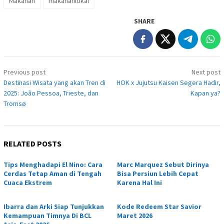
Makanan
makananlokal
SHARE
Post
Previous post
Next post
navigation
Destinasi Wisata yang akan Tren di
HOK x Jujutsu Kaisen Segera Hadir,
2025: João Pessoa, Trieste, dan
Kapan ya?
Tromsø
RELATED POSTS
Tips Menghadapi El Nino: Cara
Marc Marquez Sebut Dirinya
Cerdas Tetap Aman di Tengah
Bisa Persiun Lebih Cepat
Cuaca Ekstrem
Karena Hal Ini
Ibarra dan Arki Siap Tunjukkan
Kode Redeem Star Savior
Kemampuan Timnya Di BCL
Maret 2026