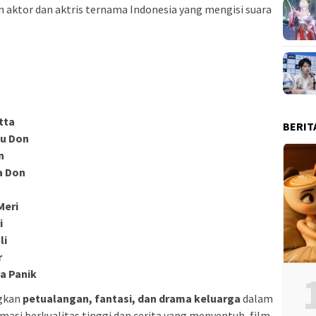
 aktor dan aktris ternama Indonesia yang mengisi suara
tta
BERIT
bu Don
n
 Don
Meri
i
li
r
ia Panik
gkan
petualangan, fantasi, dan drama keluarga
dalam
masi berkualitas tinggi dan cerita yang menyentuh, film