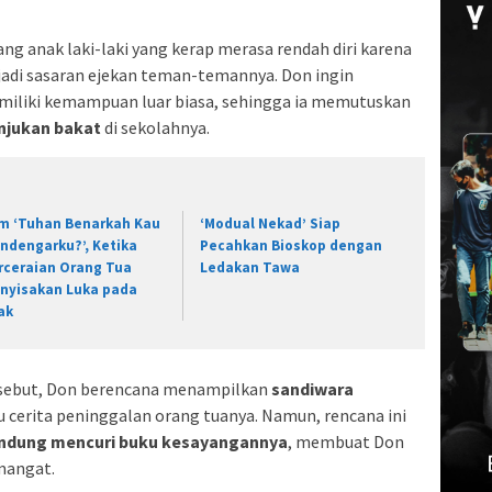
ang anak laki-laki yang kerap merasa rendah diri karena
jadi sasaran ejekan teman-temannya. Don ingin
miliki kemampuan luar biasa, sehingga ia memutuskan
njukan bakat
di sekolahnya.
lm ‘Tuhan Benarkah Kau
‘Modual Nekad’ Siap
ndengarku?’, Ketika
Pecahkan Bioskop dengan
rceraian Orang Tua
Ledakan Tawa
nyisakan Luka pada
ak
rsebut, Don berencana menampilkan
sandiwara
ku cerita peninggalan orang tuanya. Namun, rencana ini
ndung mencuri buku kesayangannya
, membuat Don
mangat.