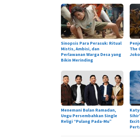
Sinopsis Para Perasuk: Ritual
Penj
Mistis, Ambisi, dan
The C
Perlawanan Warga Desa yang
Joko
Bikin Merinding
Menemani Bulan Ramadan,
Katy
Ungu Persembahkan Single
Sihi
Religi “Pulang Pada-Mu”
Exci
Pert