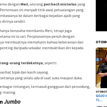
rtemu dengan
Meri
, seorang
peri kecil misterius
yang
Pertemuan ini menjadi titik awal petualangan yang
mbawanya ke dalam berbagai kejadian ajaib yang
irinya sendiri.
k hanya berusaha membantu Meri, tetapi juga
elama ini ia cari. Perjalanannya penuh dengan
OTOM
rnya membuatnya memahami bahwa keberanian dan
ih penting daripada sekadar membuktikan diri kepada
rang-orang terdekatnya
, seperti:
sihat bijak dan kasih sayang.
 setianya yang selalu ada di saat suka maupun duka.
rbagai rintangan, termasuk gangguan dari perundung,
g-masing.
OTOMOT
GOJO I
Ti…
lm
Jumbo