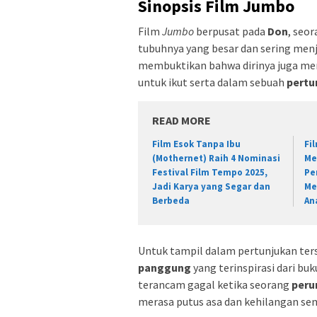
Sinopsis Film Jumbo
Film
Jumbo
berpusat pada
Don
, seor
tubuhnya yang besar dan sering men
membuktikan bahwa dirinya juga me
untuk ikut serta dalam sebuah
pertu
READ MORE
Film Esok Tanpa Ibu
Fi
(Mothernet) Raih 4 Nominasi
Me
Festival Film Tempo 2025,
Pe
Jadi Karya yang Segar dan
Me
Berbeda
An
Untuk tampil dalam pertunjukan te
panggung
yang terinspirasi dari bu
terancam gagal ketika seorang
peru
merasa putus asa dan kehilangan se