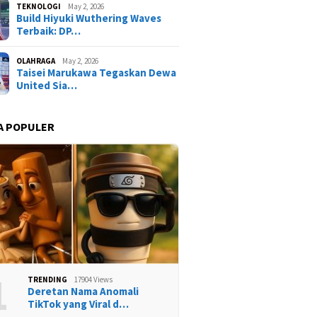
TEKNOLOGI
May 2, 2026
Build Hiyuki Wuthering Waves
Terbaik: DP…
OLAHRAGA
May 2, 2026
Taisei Marukawa Tegaskan Dewa
United Sia…
A POPULER
1
TRENDING
17904 Views
Deretan Nama Anomali
TikTok yang Viral d…