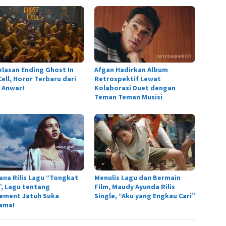
elasan Ending Ghost In
Afgan Hadirkan Album
ell, Horor Terbaru dari
Retrospektif Lewat
 Anwar!
Kolaborasi Duet dengan
Teman Teman Musisi
ana Rilis Lagu “Tongkat
Menulis Lagu dan Bermain
r”, Lagu tentang
Film, Maudy Ayunda Rilis
tement Jatuh Suka
Single, “Aku yang Engkau Cari”
ama!