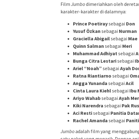
Film
Jumbo
dimeriahkan oleh deretan
karakter-karakter di dalamnya:
Prince Poetiray
sebagai
Don
Yusuf Özkan
sebagai
Nurman
Graciella Abigail
sebagai
Mae
Quinn Salman
sebagai
Meri
Muhammad Adhiyat
sebagai
A
Bunga Citra Lestari
sebagai
I
Ariel “Noah”
sebagai
Ayah Do
Ratna Riantiarno
sebagai
Oma
Angga Yunanda
sebagai
Acil
Cinta Laura Kiehl
sebagai
Ibu 
Ariyo Wahab
sebagai
Ayah Mer
Kiki Narendra
sebagai
Pak Rus
Aci Resti
sebagai
Panitia Data
Rachel Amanda
sebagai
Panit
Jumbo
adalah film yang menggabun
satu paket yang menarik. Dengan ani