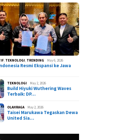
IF
,
TEKNOLOGI
,
TRENDING
May 6, 2026
ndonesia Resmi Ekspansi ke Jawa
TEKNOLOGI
May 2, 2026
Build Hiyuki Wuthering Waves
Terbaik: DP…
OLAHRAGA
May 2, 2026
Taisei Marukawa Tegaskan Dewa
United Sia…