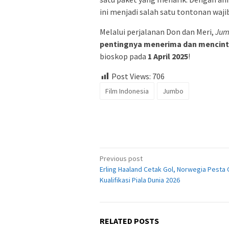
ini menjadi salah satu tontonan waji
Melalui perjalanan Don dan Meri,
Jum
pentingnya menerima dan mencintai
bioskop pada
1 April 2025
!
Post Views:
706
Film Indonesia
Jumbo
Post
Previous post
Erling Haaland Cetak Gol, Norwegia Pesta G
navigation
Kualifikasi Piala Dunia 2026
RELATED POSTS