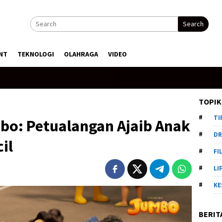
Search
NT
TEKNOLOGI
OLAHRAGA
VIDEO
TOPIK
TI
bo: Petualangan Ajaib Anak
DR
il
FI
LI
KE
BERIT