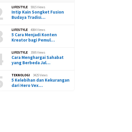
2
LIFESTYLE
5915 Views
Intip Kain Songket Fusion
Budaya Tradisi…
3
LIFESTYLE
4084 Views
5 Cara Menjadi Konten
Kreator bagi Pemul…
4
LIFESTYLE
3595 Views
Cara Menghargai Sahabat
yang Berbeda Jal…
5
TEKNOLOGI
3425 Views
5 Kelebihan dan Kekurangan
dari Hero Vex…