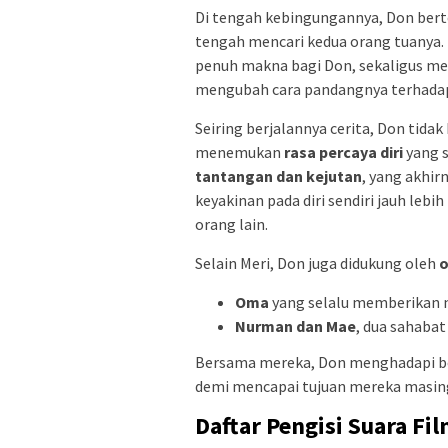
Di tengah kebingungannya, Don be
tengah mencari kedua orang tuanya. 
penuh makna bagi Don, sekaligus me
mengubah cara pandangnya terhadap d
Seiring berjalannya cerita, Don tida
menemukan
rasa percaya diri
yang s
tantangan dan kejutan
, yang akhi
keyakinan pada diri sendiri jauh leb
orang lain.
Selain Meri, Don juga didukung oleh
o
Oma
yang selalu memberikan na
Nurman dan Mae
, dua sahabat
Bersama mereka, Don menghadapi be
demi mencapai tujuan mereka masin
Daftar Pengisi Suara Fi