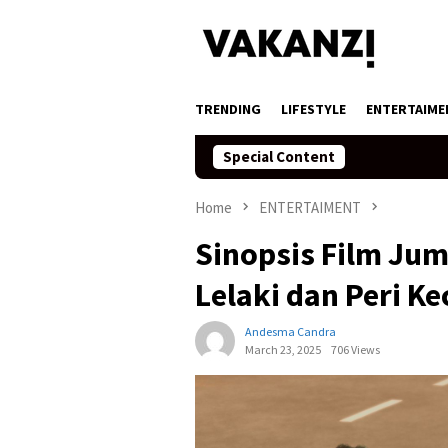
Skip
to
content
TRENDING
LIFESTYLE
ENTERTAIME
Special Content
Home
ENTERTAIMENT
Sinopsis Film Jum
Lelaki dan Peri Kec
Andesma Candra
March 23, 2025
706 Views