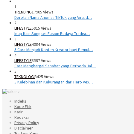
1
TRENDING
17905 Views
Deretan Nama Anomali TikTok yang Viral d…
2
LIFESTYLE
5915 Views
Intip Kain Songket Fusion Budaya Tradisi…
3
LIFESTYLE
4084 Views
5 Cara Menjadi Konten Kreator bagi Pemul…
4
LIFESTYLE
3597 Views
Cara Menghargai Sahabat yang Berbeda Jal…
5
TEKNOLOGI
3425 Views
5 Kelebihan dan Kekurangan dari Hero Vex…
Indeks
Kode Etik
Karir
Redaksi
Privacy Policy
Disclaimer
Tentang Kami