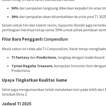
50%
dari penjualan langsung diberikan kepada tim atau
ta
30%
dari penjualan akan ditambahkan ke
prize pool
TI 2025
Selain untuk tim dan talent resmi,
Supporter Bundle
juga tersedia
pembagian hasilnya tetap sama: 50% untuk pihak pembuat kon
Fitur Baru Pengganti
Compendium
Meski tahun ini tidak ada TI
Compendium
, Valve tetap menghadir
TI Fantasy
dan
Predictions
, lengkap dengan leaderboard.
Tyrian Regalia Treasure
, kumpulan
Immortal item
dengan 
Predictions.
Upaya Tingkatkan Kualitas Game
Valve juga mengumumkan telah melakukan
ban
pada lebih dari
tersibuk Dota 2.
Jadwal TI 2025