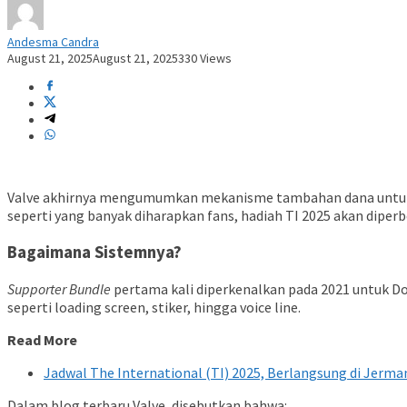
Andesma Candra
August 21, 2025
August 21, 2025
330 Views
Valve akhirnya mengumumkan mekanisme tambahan dana unt
seperti yang banyak diharapkan fans, hadiah TI 2025 akan diper
Bagaimana Sistemnya?
Supporter Bundle
pertama kali diperkenalkan pada 2021 untuk D
seperti loading screen, stiker, hingga voice line.
Read More
Jadwal The International (TI) 2025, Berlangsung di Jerma
Dalam blog terbaru Valve, disebutkan bahwa: