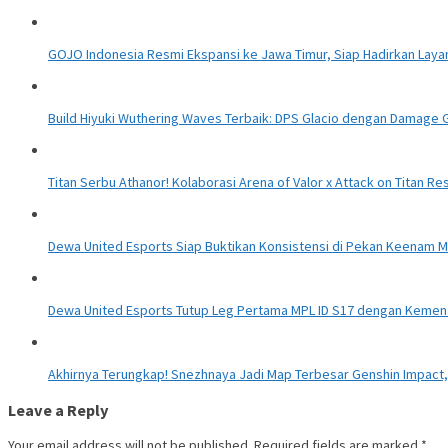
GOJO Indonesia Resmi Ekspansi ke Jawa Timur, Siap Hadirkan Layana
Build Hiyuki Wuthering Waves Terbaik: DPS Glacio dengan Damage G
Titan Serbu Athanor! Kolaborasi Arena of Valor x Attack on Titan Re
Dewa United Esports Siap Buktikan Konsistensi di Pekan Keenam M
Dewa United Esports Tutup Leg Pertama MPL ID S17 dengan Keme
Akhirnya Terungkap! Snezhnaya Jadi Map Terbesar Genshin Impact, 
Leave a Reply
Your email address will not be published.
Required fields are marked
*