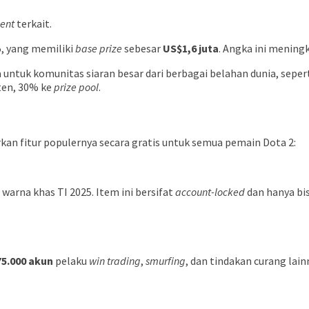
lent
terkait.
, yang memiliki
base prize
sebesar
US$1,6 juta
. Angka ini meningk
 untuk komunitas siaran besar dari berbagai belahan dunia, seperti
ten, 30% ke
prize pool
.
kan fitur populernya secara gratis untuk semua pemain Dota 2:
warna khas TI 2025. Item ini bersifat
account-locked
dan hanya bis
75.000 akun
pelaku
win trading
,
smurfing
, dan tindakan curang la