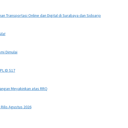
n Transportasi Online dan Digital di Surabaya dan Sidoarjo
ila!
smi Dimulai
PL ID S17
nangan Meyakinkan atas RRQ
Rilis Agustus 2026