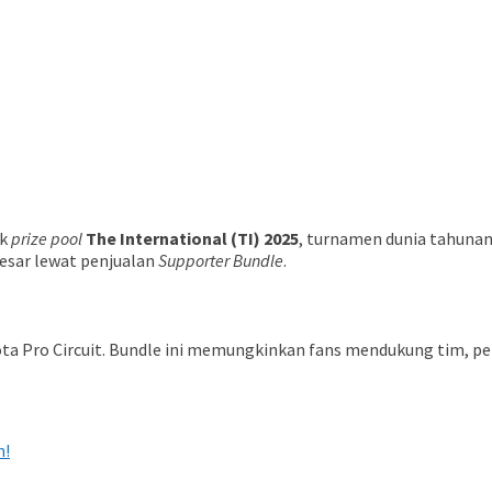
uk
prize pool
The International (TI) 2025
, turnamen dunia tahunan
besar lewat penjualan
Supporter Bundle
.
ota Pro Circuit. Bundle ini memungkinkan fans mendukung tim, p
n!