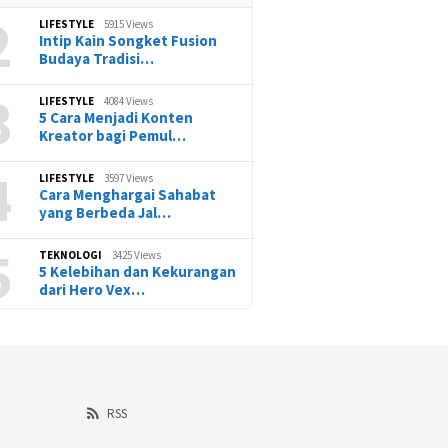
2
LIFESTYLE
5915 Views
Intip Kain Songket Fusion
Budaya Tradisi…
3
LIFESTYLE
4084 Views
5 Cara Menjadi Konten
Kreator bagi Pemul…
4
LIFESTYLE
3597 Views
Cara Menghargai Sahabat
yang Berbeda Jal…
5
TEKNOLOGI
3425 Views
5 Kelebihan dan Kekurangan
dari Hero Vex…
RSS