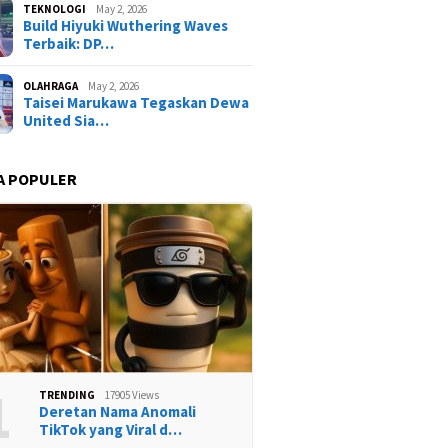
TEKNOLOGI
May 2, 2026
Build Hiyuki Wuthering Waves
Terbaik: DP…
OLAHRAGA
May 2, 2026
Taisei Marukawa Tegaskan Dewa
United Sia…
A POPULER
1
TRENDING
17905 Views
Deretan Nama Anomali
TikTok yang Viral d…