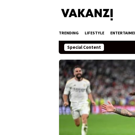
Skip
to
content
TRENDING
LIFESTYLE
ENTERTAIME
Special Content