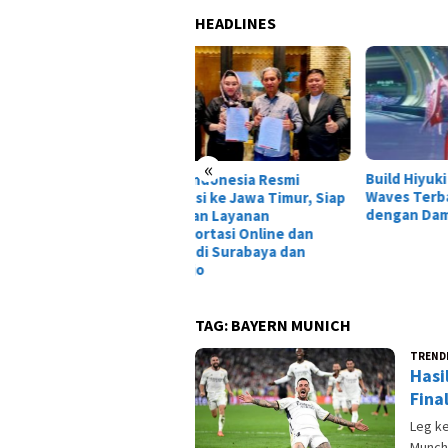
HEADLINES
«
Build Hiyuki Wuthering
Tais
O Indonesia Resmi
Waves Terbaik: DPS Glacio
Dewa
pansi ke Jawa Timur, Siap
dengan Damage Gila!
Laga
irkan Layanan
nsportasi Online dan
ital di Surabaya dan
oarjo
TAG:
BAYERN MUNICH
TREND
Hasi
Fina
Leg ke
Munch