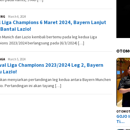
ING
Andesma
March 6, 2024
l Liga Champions 6 Maret 2024, Bayern Lanjut
Candra
 Bantai Lazio!
 Munich dan Lazio kembali bertemu pada leg kedua Liga
ions 2023/2024 berlangsung pada (6/3/2024) […]
OTOM
AGA
Andesma
March 5, 2024
al Liga Champions 2023/2024 Leg 2, Bayern
Candra
 Lazio!
akan menyiarkan pertandingan leg kedua antara Bayern Munchen
io. Pertandingan ini akan tayang […]
OTOMOT
GOJO I
Ti…