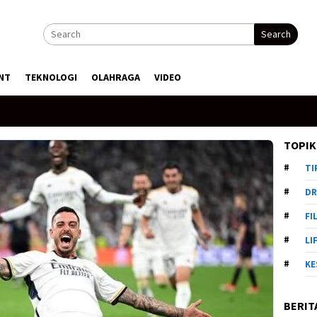
Search
NT
TEKNOLOGI
OLAHRAGA
VIDEO
TOPIK
TI
DR
FI
LI
KE
BERIT