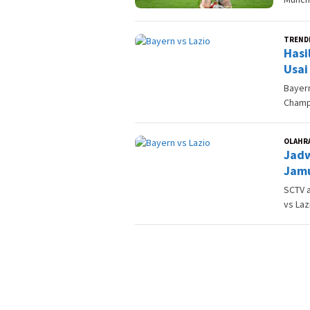
TREND
Hasi
Usai
Bayern
Champ
OLAHR
Jadw
Jamu
SCTV 
vs Laz