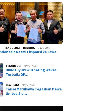
IF
,
TEKNOLOGI
,
TRENDING
May 6, 2026
ndonesia Resmi Ekspansi ke Jawa
TEKNOLOGI
May 2, 2026
Build Hiyuki Wuthering Waves
Terbaik: DP…
OLAHRAGA
May 2, 2026
Taisei Marukawa Tegaskan Dewa
United Sia…