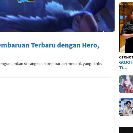
Pembaruan Terbaru dengan Hero,
OTOMOT
GOJO I
mengumumkan serangkaian pembaruan menarik yang dirilis
Ti…