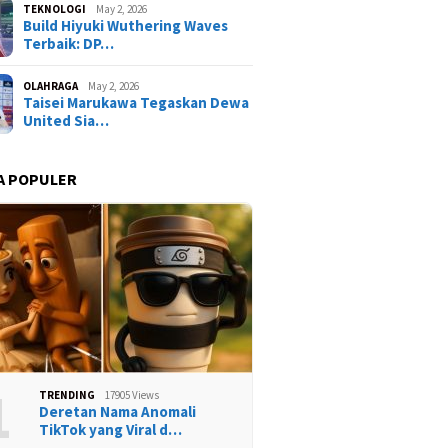
TEKNOLOGI
May 2, 2026
Build Hiyuki Wuthering Waves
Terbaik: DP…
OLAHRAGA
May 2, 2026
Taisei Marukawa Tegaskan Dewa
United Sia…
A POPULER
1
TRENDING
17905 Views
Deretan Nama Anomali
TikTok yang Viral d…