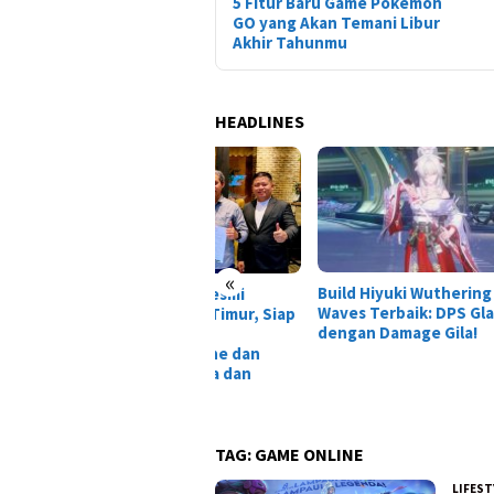
5 Fitur Baru Game Pokémon
GO yang Akan Temani Libur
Akhir Tahunmu
HEADLINES
«
Build Hiyuki Wuthering
Tais
O Indonesia Resmi
Waves Terbaik: DPS Glacio
Dewa
pansi ke Jawa Timur, Siap
dengan Damage Gila!
Laga
irkan Layanan
nsportasi Online dan
ital di Surabaya dan
oarjo
TAG:
GAME ONLINE
LIFEST