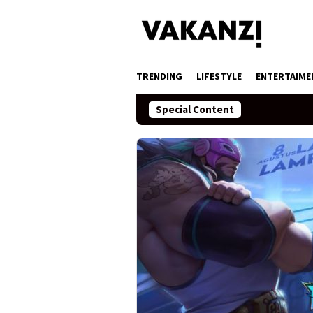
Skip
to
content
TRENDING
LIFESTYLE
ENTERTAIME
Special Content