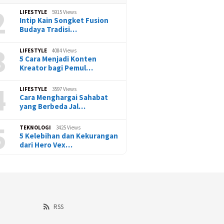
2
LIFESTYLE
5915 Views
Intip Kain Songket Fusion
Budaya Tradisi…
3
LIFESTYLE
4084 Views
5 Cara Menjadi Konten
Kreator bagi Pemul…
4
LIFESTYLE
3597 Views
Cara Menghargai Sahabat
yang Berbeda Jal…
5
TEKNOLOGI
3425 Views
5 Kelebihan dan Kekurangan
dari Hero Vex…
RSS