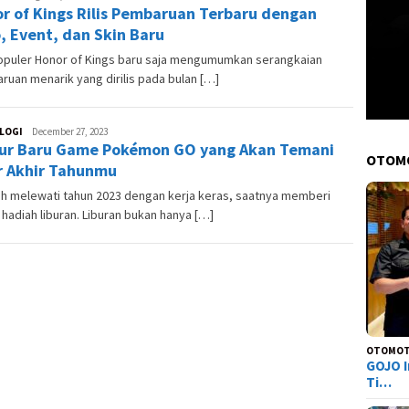
r of Kings Rilis Pembaruan Terbaru dengan
Skuter
, Event, dan Skin Baru
opuler Honor of Kings baru saja mengumumkan serangkaian
uan menarik yang dirilis pada bulan […]
LOGI
Andesma
December 27, 2023
tur Baru Game Pokémon GO yang Akan Temani
Candra
OTOM
r Akhir Tahunmu
ah melewati tahun 2023 dengan kerja keras, saatnya memberi
 hadiah liburan. Liburan bukan hanya […]
OTOMOT
GOJO I
Ti…