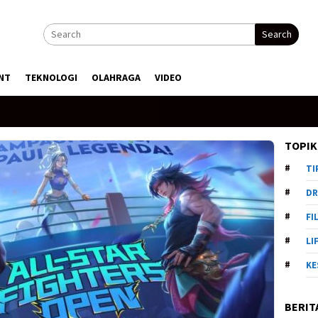
Search
NT
TEKNOLOGI
OLAHRAGA
VIDEO
TOPIK
TI
DR
FI
LI
KE
BERIT