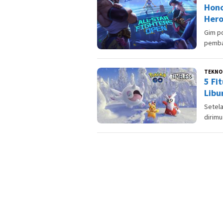
Hono
Hero
Gim p
pembar
TEKNO
5 Fi
Libu
Setel
dirimu