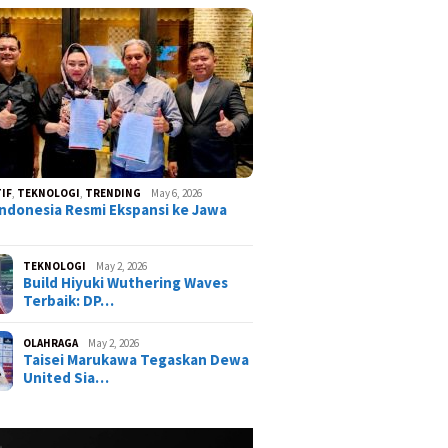
IF
,
TEKNOLOGI
,
TRENDING
May 6, 2026
ndonesia Resmi Ekspansi ke Jawa
TEKNOLOGI
May 2, 2026
Build Hiyuki Wuthering Waves
Terbaik: DP…
OLAHRAGA
May 2, 2026
Taisei Marukawa Tegaskan Dewa
United Sia…