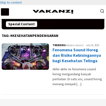
Skip to content
Special Content
TAG:
#KESEHATANPENDENGARAN
TRENDING
redaksi vakanzi
July 25, 2025
Fenomena Sound Horeg
dan Risiko Kebisingannya
bagi Kesehatan Telinga
Akhir-akhir ini fenomena sound
horeg mengundang banyak
perhatian. Di satu sisi, sound horeg
menang menjadi […]