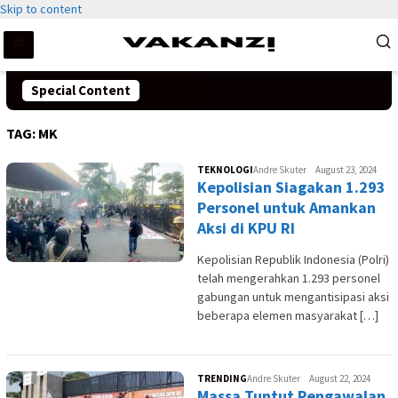
Skip to content
Special Content
TAG:
MK
TEKNOLOGI
Andre Skuter
August 23, 2024
Kepolisian Siagakan 1.293
Personel untuk Amankan
Aksi di KPU RI
Kepolisian Republik Indonesia (Polri)
telah mengerahkan 1.293 personel
gabungan untuk mengantisipasi aksi
beberapa elemen masyarakat […]
TRENDING
Andre Skuter
August 22, 2024
Massa Tuntut Pengawalan