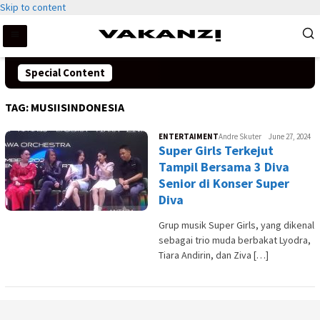
Skip to content
Special Content
TAG:
MUSIISINDONESIA
ENTERTAIMENT
Andre Skuter
June 27, 2024
Super Girls Terkejut
Tampil Bersama 3 Diva
Senior di Konser Super
Diva
Grup musik Super Girls, yang dikenal
sebagai trio muda berbakat Lyodra,
Tiara Andirin, dan Ziva […]