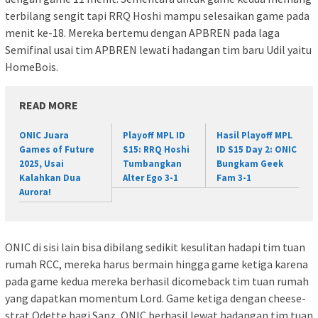
terbilang sengit tapi RRQ Hoshi mampu selesaikan game pada
menit ke-18. Mereka bertemu dengan APBREN pada laga
Semifinal usai tim APBREN lewati hadangan tim baru Udil yaitu
HomeBois.
READ MORE
ONIC Juara
Playoff MPL ID
Hasil Playoff MPL
Games of Future
S15: RRQ Hoshi
ID S15 Day 2: ONIC
2025, Usai
Tumbangkan
Bungkam Geek
Kalahkan Dua
Alter Ego 3-1
Fam 3-1
Aurora!
ONIC di sisi lain bisa dibilang sedikit kesulitan hadapi tim tuan
rumah RCC, mereka harus bermain hingga game ketiga karena
pada game kedua mereka berhasil dicomeback tim tuan rumah
yang dapatkan momentum Lord. Game ketiga dengan cheese-
strat Odette bagi Sanz, ONIC berhasil lewat hadangan tim tuan