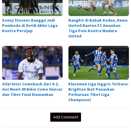
Sonny Stevens Bangga Jadi
Bangkit di Babak Kedua, Dewa
Pembeda di Detik Akhir Laga
United Banten FC Amankan
Kontra Persijap
Tiga Poin Kontra Madura
United
Gila! Inter Comeback dari 0-2,
Klasemen Liga Inggris Terbaru:
Gol Menit 89 Bikin Como Hancur
Brighton Ikut Panaskan
dan Tiket Final Diamankan
Perburuan Tiket Liga
Champions!
Add Comment