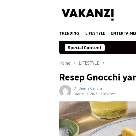
Skip
to
content
TRENDING
LIFESTYLE
ENTERTAIME
Special Content
Home
LIFESTYLE
Resep Gnocchi ya
Andesma Candra
March 14, 2025
508 Views