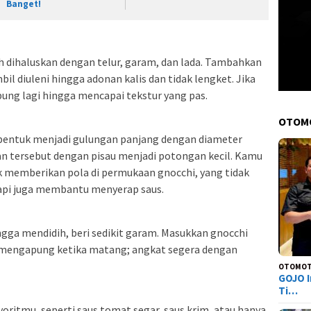
Banget!
 dihaluskan dengan telur, garam, dan lada. Tambahkan
bil diuleni hingga adonan kalis dan tidak lengket. Jika
ung lagi hingga mencapai tekstur yang pas.
OTOM
bentuk menjadi gulungan panjang dengan diameter
an tersebut dengan pisau menjadi potongan kecil. Kamu
 memberikan pola di permukaan gnocchi, yang tidak
api juga membantu menyerap saus.
ngga mendidih, beri sedikit garam. Masukkan gnocchi
n mengapung ketika matang; angkat segera dengan
OTOMOT
GOJO I
Ti…
voritmu, seperti saus tomat segar, saus krim, atau hanya