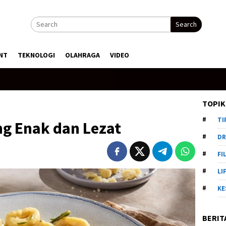
Search
NT
TEKNOLOGI
OLAHRAGA
VIDEO
TOPIK
TI
ng Enak dan Lezat
DR
FI
LI
KE
BERIT