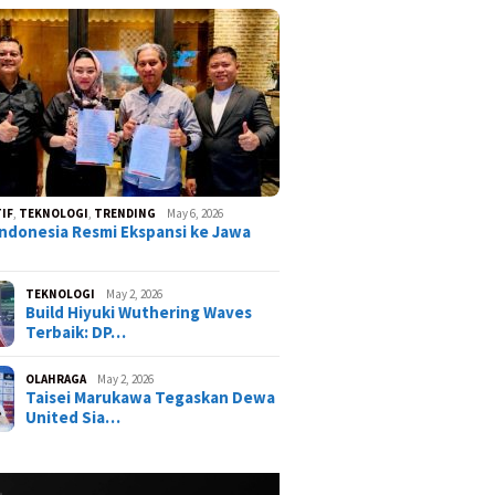
IF
,
TEKNOLOGI
,
TRENDING
May 6, 2026
ndonesia Resmi Ekspansi ke Jawa
TEKNOLOGI
May 2, 2026
Build Hiyuki Wuthering Waves
Terbaik: DP…
OLAHRAGA
May 2, 2026
Taisei Marukawa Tegaskan Dewa
United Sia…