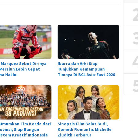
 Marquez Sebut Dirinya
Ibarra dan Arki Siap
 Persiun Lebih Cepat
Tunjukkan Kemampuan
a Hal Ini
Timnya Di BCL Asia-East 2026
 Umumkan Tim Korda dari
Sinopsis Film Balas Budi,
rovinsi, Siap Bangun
Komedi Romantis Michelle
istem Kreatif Indonesia
Ziudith Terbaru!