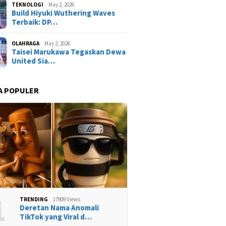
TEKNOLOGI
May 2, 2026
Build Hiyuki Wuthering Waves
Terbaik: DP…
OLAHRAGA
May 2, 2026
Taisei Marukawa Tegaskan Dewa
United Sia…
A POPULER
1
TRENDING
17909 Views
Deretan Nama Anomali
TikTok yang Viral d…