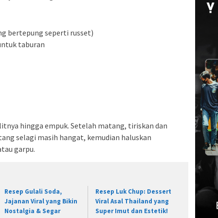
ng bertepung seperti russet)
untuk taburan
itnya hingga empuk. Setelah matang, tiriskan dan
ntang selagi masih hangat, kemudian haluskan
tau garpu.
Resep Gulali Soda,
Resep Luk Chup: Dessert
Jajanan Viral yang Bikin
Viral Asal Thailand yang
Nostalgia & Segar
Super Imut dan Estetik!