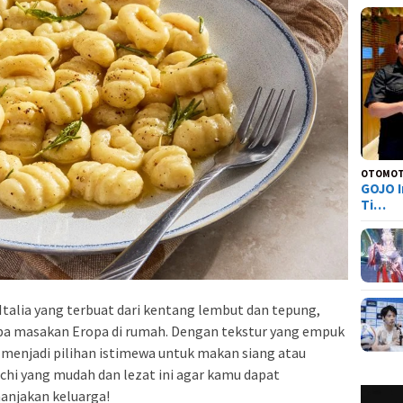
OTOMOT
GOJO I
Ti…
Italia yang terbuat dari kentang lembut dan tepung,
ba masakan Eropa di rumah. Dengan tekstur yang empuk
 menjadi pilihan istimewa untuk makan siang atau
chi yang mudah dan lezat ini agar kamu dapat
njakan keluarga!