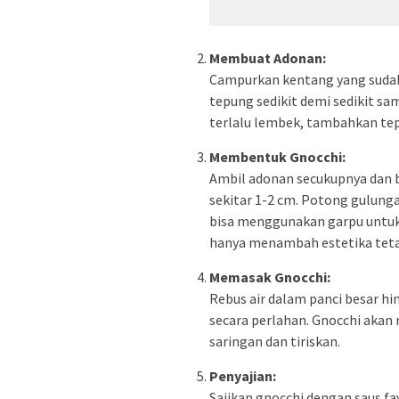
Membuat Adonan:
Campurkan kentang yang sudah
tepung sedikit demi sedikit sam
terlalu lembek, tambahkan tep
Membentuk Gnocchi:
Ambil adonan secukupnya dan 
sekitar 1-2 cm. Potong gulung
bisa menggunakan garpu untuk
hanya menambah estetika tet
Memasak Gnocchi:
Rebus air dalam panci besar hi
secara perlahan. Gnocchi aka
saringan dan tiriskan.
Penyajian:
Sajikan gnocchi dengan saus fa