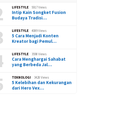
2
LIFESTYLE
5917 Views
Intip Kain Songket Fusion
Budaya Tradisi…
3
LIFESTYLE
4089 Views
5 Cara Menjadi Konten
Kreator bagi Pemul…
4
LIFESTYLE
3598 Views
Cara Menghargai Sahabat
yang Berbeda Jal…
5
TEKNOLOGI
3428 Views
5 Kelebihan dan Kekurangan
dari Hero Vex…