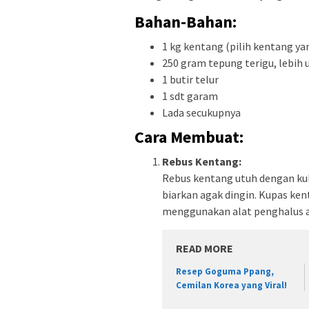
Bahan-Bahan:
1 kg kentang (pilih kentang ya
250 gram tepung terigu, lebih 
1 butir telur
1 sdt garam
Lada secukupnya
Cara Membuat:
Rebus Kentang:
Rebus kentang utuh dengan kul
biarkan agak dingin. Kupas ke
menggunakan alat penghalus a
READ MORE
Resep Goguma Ppang,
Cemilan Korea yang Viral!