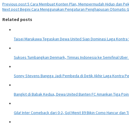
Previous post
5 Cara Membuat Konten Plan, Mempermudah Hidup dan Pek
Next post
Begini Cara Menggunakan Pengaturan Penghapusan Otomatis Gl
Related posts
Taisei Marukawa Tegaskan Dewa United Siap Dominasi Laga Kontr
Sukses Tumbangkan Denmark, Timnas Indonesia ke Semifinal Uber 
Sonny Stevens Bangga Jadi Pembeda di Detik Akhir Laga Kontra Pe
Bangkit di Babak Kedua, Dewa United Banten FC Amankan Tiga Poin
Gila! Inter Comeback dari 0-2, Gol Menit 89 Bikin Como Hancur dan T