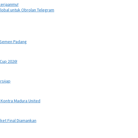
erjaanmu!
obal untuk Obrolan Telegram
a Semen Padang
Cup 2026!
rsijap
 Kontra Madura United
iket Final Diamankan