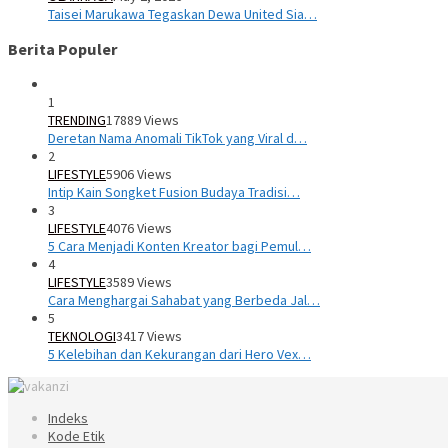
Taisei Marukawa Tegaskan Dewa United Sia…
Berita Populer
1
TRENDING
17889 Views
Deretan Nama Anomali TikTok yang Viral d…
2
LIFESTYLE
5906 Views
Intip Kain Songket Fusion Budaya Tradisi…
3
LIFESTYLE
4076 Views
5 Cara Menjadi Konten Kreator bagi Pemul…
4
LIFESTYLE
3589 Views
Cara Menghargai Sahabat yang Berbeda Jal…
5
TEKNOLOGI
3417 Views
5 Kelebihan dan Kekurangan dari Hero Vex…
Indeks
Kode Etik