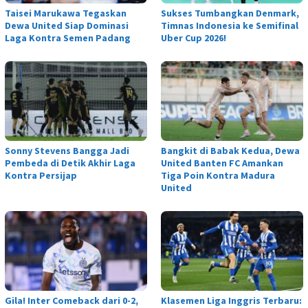
Taisei Marukawa Tegaskan
Sukses Tumbangkan Denmark,
Dewa United Siap Dominasi
Timnas Indonesia ke Semifinal
Laga Kontra Semen Padang
Uber Cup 2026!
Sonny Stevens Bangga Jadi
Bangkit di Babak Kedua, Dewa
Pembeda di Detik Akhir Laga
United Banten FC Amankan
Kontra Persijap
Tiga Poin Kontra Madura
United
Gila! Inter Comeback dari 0-2,
Klasemen Liga Inggris Terbaru: