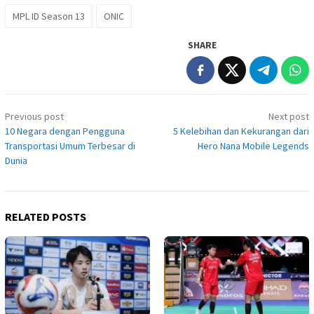
MPL ID Season 13
ONIC
SHARE
Post
Previous post
Next post
navigation
10 Negara dengan Pengguna
5 Kelebihan dan Kekurangan dari
Transportasi Umum Terbesar di
Hero Nana Mobile Legends
Dunia
RELATED POSTS