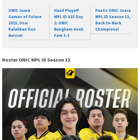
ONIC Juara
Hasil Playoff
Fnatic ONIC Juara
Games of Future
MPL ID S15 Day
MPL ID Season 13,
2025, Usai
2: ONIC
Back-to-Back
Kalahkan Dua
Bungkam Geek
Champions!
Aurora!
Fam 3-1
Roster ONIC MPL ID Season 13