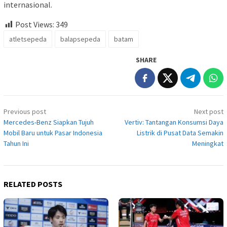
internasional.
Post Views:
349
atletsepeda
balapsepeda
batam
SHARE
Post
Previous post
Next post
navigation
Mercedes-Benz Siapkan Tujuh
Vertiv: Tantangan Konsumsi Daya
Mobil Baru untuk Pasar Indonesia
Listrik di Pusat Data Semakin
Tahun Ini
Meningkat
RELATED POSTS