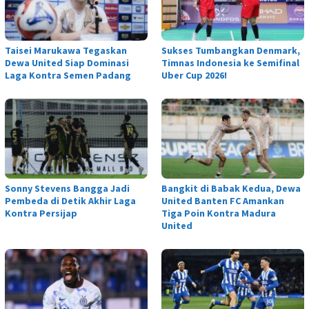
Taisei Marukawa Tegaskan
Sukses Tumbangkan Denmark,
Dewa United Siap Dominasi
Timnas Indonesia ke Semifinal
Laga Kontra Semen Padang
Uber Cup 2026!
Sonny Stevens Bangga Jadi
Bangkit di Babak Kedua, Dewa
Pembeda di Detik Akhir Laga
United Banten FC Amankan
Kontra Persijap
Tiga Poin Kontra Madura
United